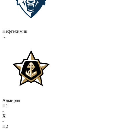
Нефтехимик
-:-
Адмирал
П1
-
X
-
П2