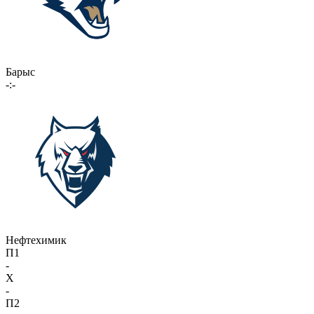
Барыс
-:-
Нефтехимик
П1
-
X
-
П2