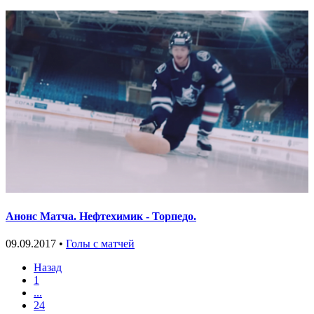
Анонс Матча. Нефтехимик - Торпедо.
09.09.2017 •
Голы с матчей
Назад
1
...
24