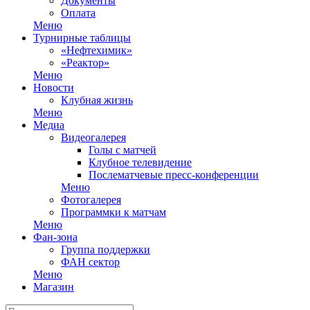
Документы
Оплата
Меню
Турнирные таблицы
«Нефтехимик»
«Реактор»
Меню
Новости
Клубная жизнь
Меню
Медиа
Видеогалерея
Голы с матчей
Клубное телевидение
Послематчевые пресс-конференции
Меню
Фотогалерея
Программки к матчам
Меню
Фан-зона
Группа поддержки
ФАН сектор
Меню
Магазин