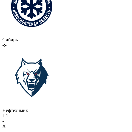
Сибирь
-:-
Нефтехимик
П1
-
X
-