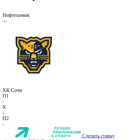
Нефтехимик
-:-
ХК Сочи
П1
-
X
-
П2
-
Сделать ставку