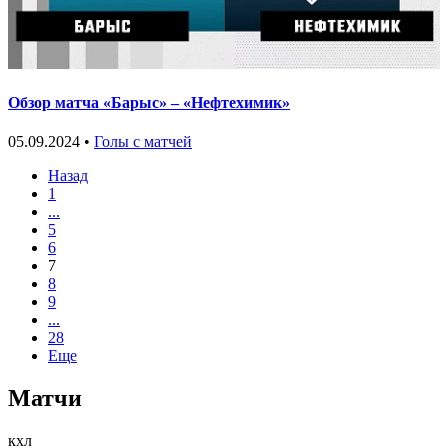
Обзор матча «Барыс» – «Нефтехимик»
05.09.2024 •
Голы с матчей
Назад
1
...
5
6
7
8
9
...
28
Еще
Матчи
кхл