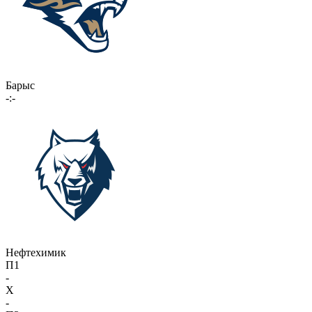
Барыс
-:-
Нефтехимик
П1
-
X
-