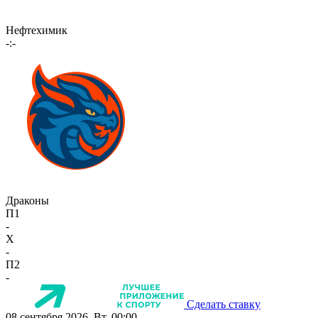
Нефтехимик
-:-
Драконы
П1
-
X
-
П2
-
Сделать ставку
08 сентября 2026, Вт, 00:00