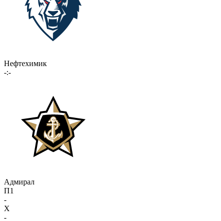
Нефтехимик
-:-
Адмирал
П1
-
X
-