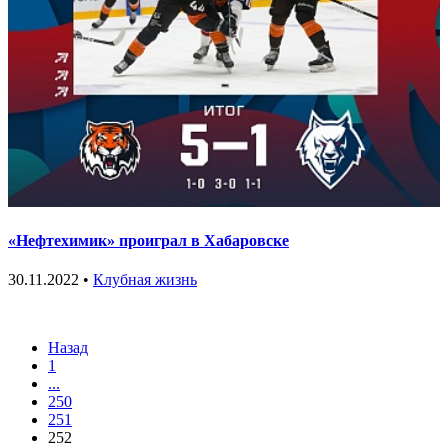
«Нефтехимик» проиграл в Хабаровске
30.11.2022 •
Клубная жизнь
Назад
1
...
250
251
252