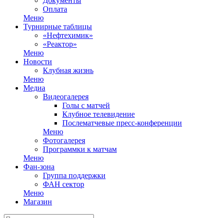
Документы
Оплата
Меню
Турнирные таблицы
«Нефтехимик»
«Реактор»
Меню
Новости
Клубная жизнь
Меню
Медиа
Видеогалерея
Голы с матчей
Клубное телевидение
Послематчевые пресс-конференции
Меню
Фотогалерея
Программки к матчам
Меню
Фан-зона
Группа поддержки
ФАН сектор
Меню
Магазин