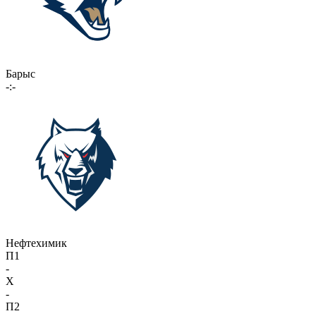
Барыс
-:-
Нефтехимик
П1
-
X
-
П2