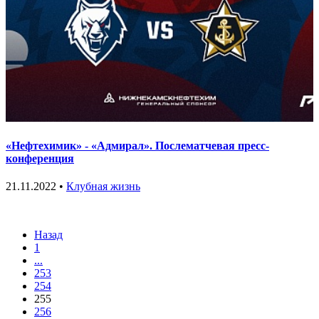
«Нефтехимик» - «Адмирал». Послематчевая пресс-
конференция
21.11.2022 •
Клубная жизнь
Назад
1
...
253
254
255
256