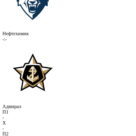
Нефтехимик
-:-
Адмирал
П1
-
X
-
П2