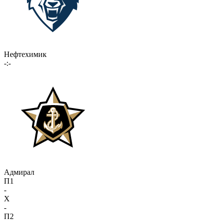
Нефтехимик
-:-
Адмирал
П1
-
X
-
П2