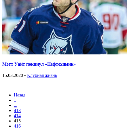
Мэтт Уайт покинул «Нефтехимик»
15.03.2020 •
Клубная жизнь
Назад
1
...
413
414
415
416