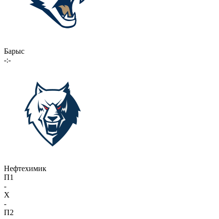
Барыс
-:-
Нефтехимик
П1
-
X
-
П2