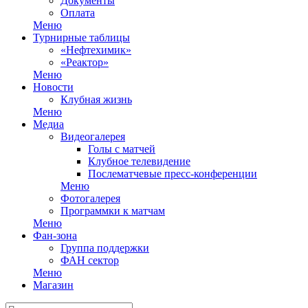
Документы
Оплата
Меню
Турнирные таблицы
«Нефтехимик»
«Реактор»
Меню
Новости
Клубная жизнь
Меню
Медиа
Видеогалерея
Голы с матчей
Клубное телевидение
Послематчевые пресс-конференции
Меню
Фотогалерея
Программки к матчам
Меню
Фан-зона
Группа поддержки
ФАН сектор
Меню
Магазин