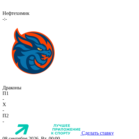
Нефтехимик
-:-
Драконы
П1
-
X
-
П2
-
Сделать ставку
08 сентября 2026, Вт, 00:00