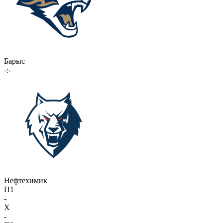
Барыс
-:-
Нефтехимик
П1
-
X
-