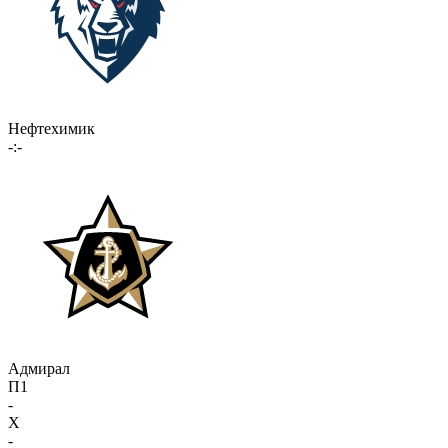
Нефтехимик
-:-
Адмирал
П1
-
X
-