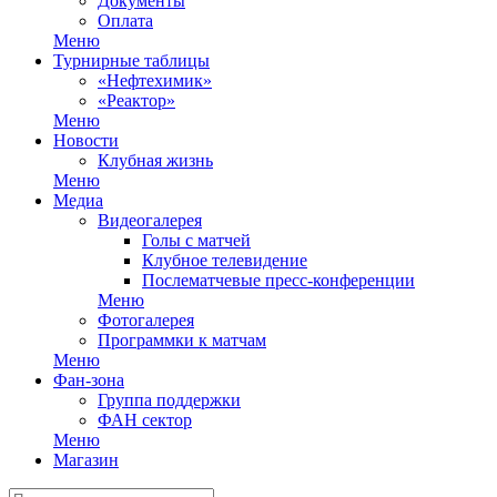
Документы
Оплата
Меню
Турнирные таблицы
«Нефтехимик»
«Реактор»
Меню
Новости
Клубная жизнь
Меню
Медиа
Видеогалерея
Голы с матчей
Клубное телевидение
Послематчевые пресс-конференции
Меню
Фотогалерея
Программки к матчам
Меню
Фан-зона
Группа поддержки
ФАН сектор
Меню
Магазин