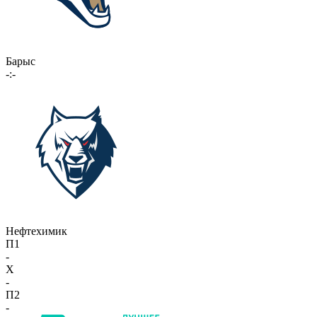
Барыс
-:-
Нефтехимик
П1
-
X
-
П2
-