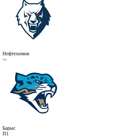
Нефтехимик
-:-
Барыс
П1