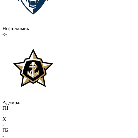
Нефтехимик
-:-
Адмирал
П1
-
X
-
П2
-