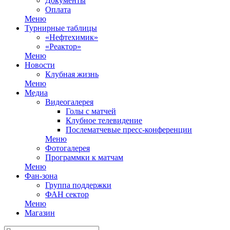
Документы
Оплата
Меню
Турнирные таблицы
«Нефтехимик»
«Реактор»
Меню
Новости
Клубная жизнь
Меню
Медиа
Видеогалерея
Голы с матчей
Клубное телевидение
Послематчевые пресс-конференции
Меню
Фотогалерея
Программки к матчам
Меню
Фан-зона
Группа поддержки
ФАН сектор
Меню
Магазин