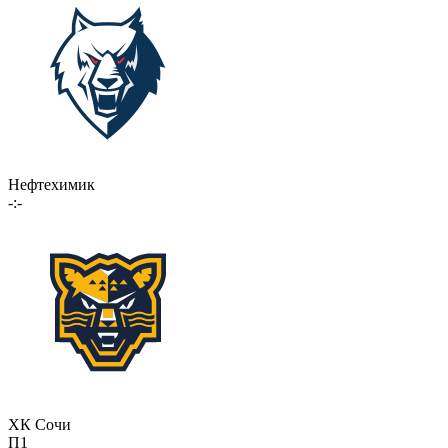
Нефтехимик
-:-
ХК Сочи
П1