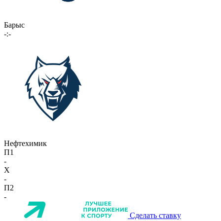
Барыс
-:-
Нефтехимик
П1
-
X
-
П2
-
Сделать ставку