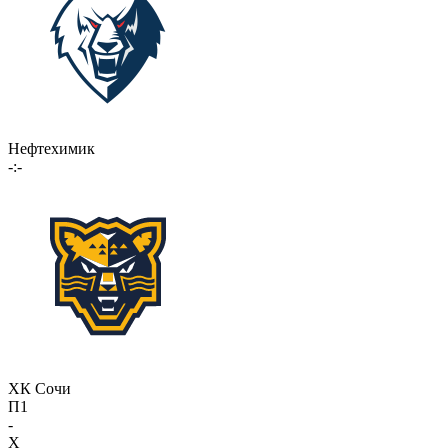
Нефтехимик
-:-
ХК Сочи
П1
-
X