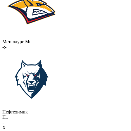
Металлург Мг
-:-
Нефтехимик
П1
-
X