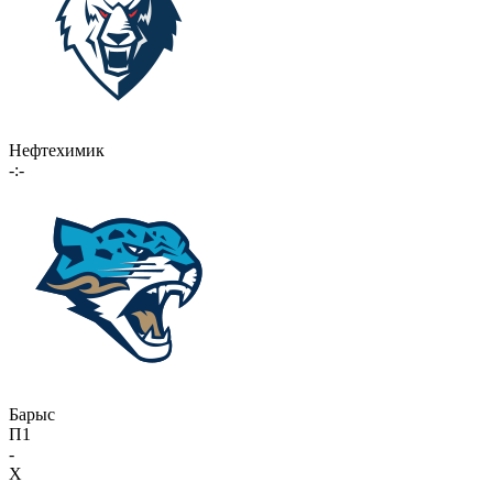
Нефтехимик
-:-
Барыс
П1
-
X