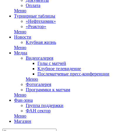
Документы
Оплата
Меню
Турнирные таблицы
«Нефтехимик»
«Реактор»
Меню
Новости
Клубная жизнь
Меню
Медиа
Видеогалерея
Голы с матчей
Клубное телевидение
Послематчевые пресс-конференции
Меню
Фотогалерея
Программки к матчам
Меню
Фан-зона
Группа поддержки
ФАН сектор
Меню
Магазин