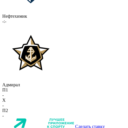
Нефтехимик
-:-
Адмирал
П1
-
X
-
П2
-
Сделать ставку