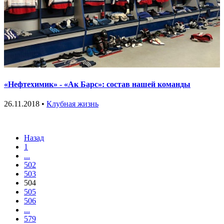
«Нефтехимик» - «Ак Барс»: состав нашей команды
26.11.2018 •
Клубная жизнь
Назад
1
...
502
503
504
505
506
...
579