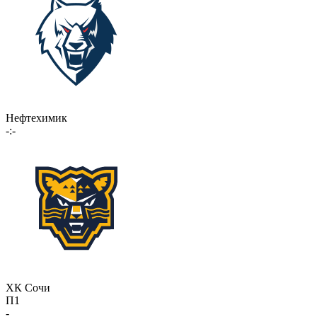
Нефтехимик
-:-
ХК Сочи
П1
-