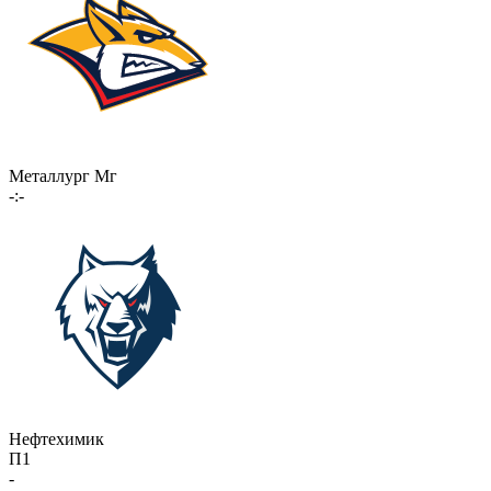
Металлург Мг
-:-
Нефтехимик
П1
-