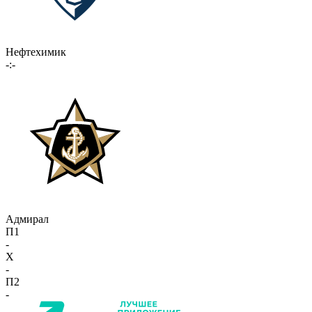
Нефтехимик
-:-
Адмирал
П1
-
X
-
П2
-