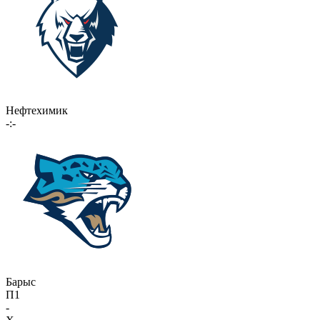
Нефтехимик
-:-
Барыс
П1
-