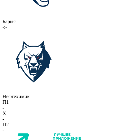
Барыс
-:-
Нефтехимик
П1
-
X
-
П2
-