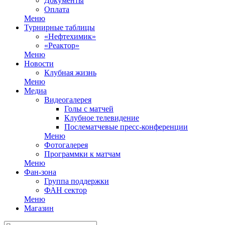
Документы
Оплата
Меню
Турнирные таблицы
«Нефтехимик»
«Реактор»
Меню
Новости
Клубная жизнь
Меню
Медиа
Видеогалерея
Голы с матчей
Клубное телевидение
Послематчевые пресс-конференции
Меню
Фотогалерея
Программки к матчам
Меню
Фан-зона
Группа поддержки
ФАН сектор
Меню
Магазин