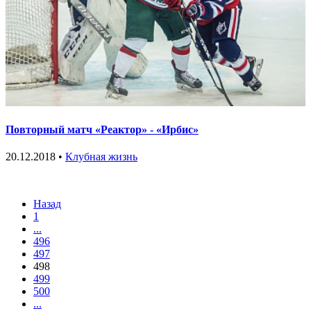
Повторный матч «Реактор» - «Ирбис»
20.12.2018 •
Клубная жизнь
Назад
1
...
496
497
498
499
500
...