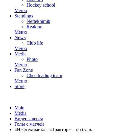
Hockey school
Меню
Standings
Neftekhimik
Reaktor
Меню
News
Club life
Меню
Media
Photo
Меню
Fan Zone
Cheerleading team
Меню
Store
Main
Media
Видеогалерея
Голы с матчей
«Нефтехимик» - «Трактор» - 5:6 булл.