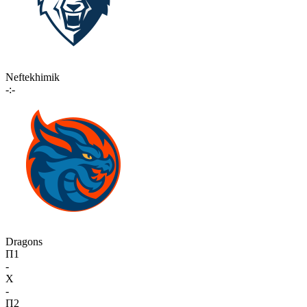
Neftekhimik
-:-
Dragons
П1
-
X
-
П2