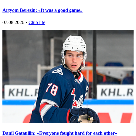
Artyom Berezin: «It was a good game»
07.08.2026 •
Club life
Danil Gataullin: «Everyone fought hard for each other»