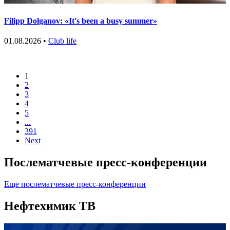
Filipp Dolganov: «It's been a busy summer»
01.08.2026 •
Club life
1
2
3
4
5
...
391
Next
Послематчевые пресс-конференции
Еще послематчевые пресс-конференции
Нефтехимик ТВ