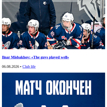
Ilnar Misbakhov: «The guys played well»
06.08.2026 •
Club life