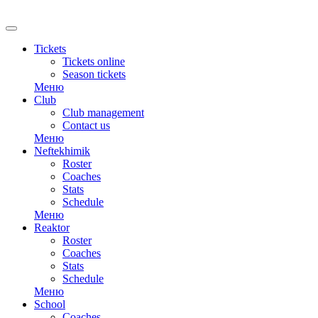
RU
Tickets
Tickets online
Season tickets
Меню
Club
Club management
Contact us
Меню
Neftekhimik
Roster
Coaches
Stats
Schedule
Меню
Reaktor
Roster
Coaches
Stats
Schedule
Меню
School
Coaches