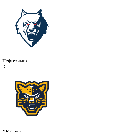
Нефтехимик
-:-
ХК Сочи