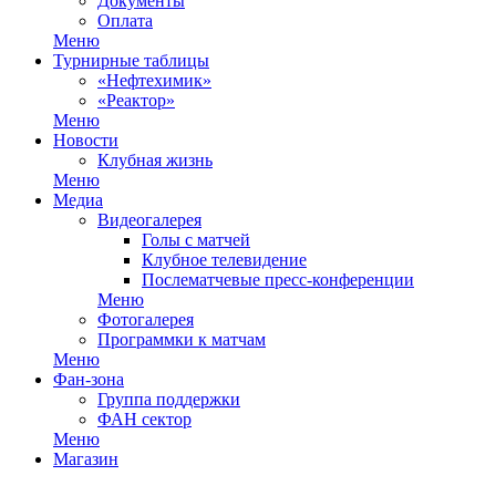
Документы
Оплата
Меню
Турнирные таблицы
«Нефтехимик»
«Реактор»
Меню
Новости
Клубная жизнь
Меню
Медиа
Видеогалерея
Голы с матчей
Клубное телевидение
Послематчевые пресс-конференции
Меню
Фотогалерея
Программки к матчам
Меню
Фан-зона
Группа поддержки
ФАН сектор
Меню
Магазин