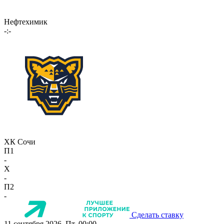
Нефтехимик
-:-
ХК Сочи
П1
-
X
-
П2
-
Сделать ставку
11 сентября 2026, Пт, 00:00