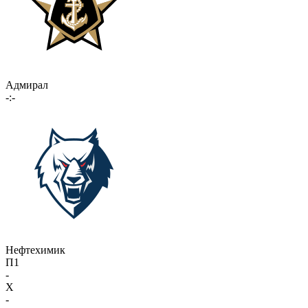
Адмирал
-:-
Нефтехимик
П1
-
X
-