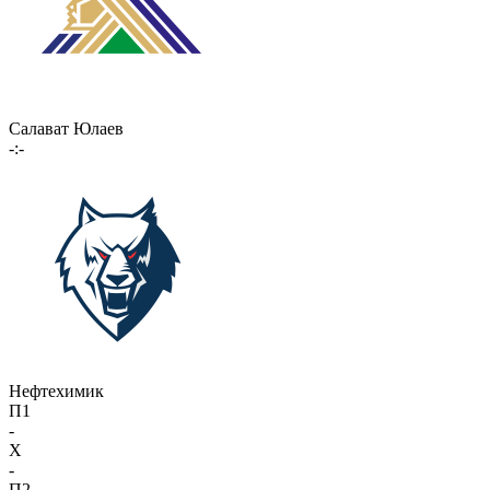
Салават Юлаев
-:-
Нефтехимик
П1
-
X
-
П2