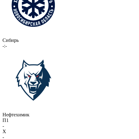
Сибирь
-:-
Нефтехимик
П1
-
X
-