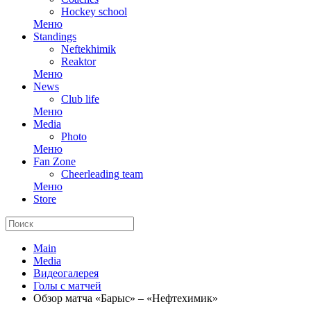
Hockey school
Меню
Standings
Neftekhimik
Reaktor
Меню
News
Club life
Меню
Media
Photo
Меню
Fan Zone
Cheerleading team
Меню
Store
Main
Media
Видеогалерея
Голы с матчей
Обзор матча «Барыс» – «Нефтехимик»