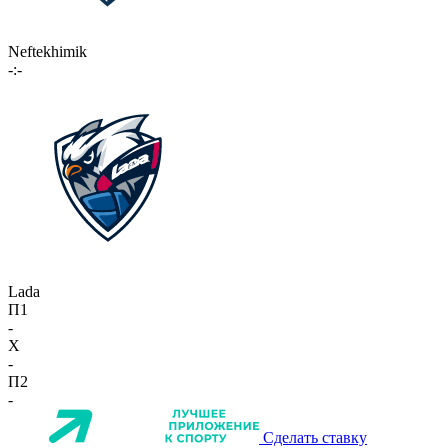
Neftekhimik
-:-
Lada
П1
-
X
-
П2
-
Сделать ставку