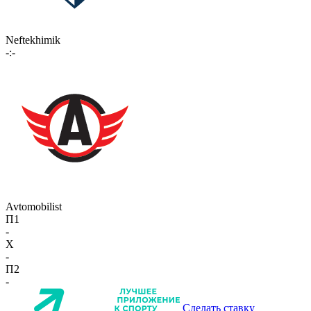
Neftekhimik
-:-
Avtomobilist
П1
-
X
-
П2
-
Сделать ставку