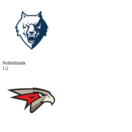
Neftekhimik
1:2