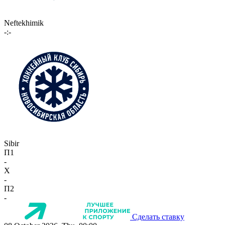
Neftekhimik
-:-
Sibir
П1
-
X
-
П2
-
Сделать ставку