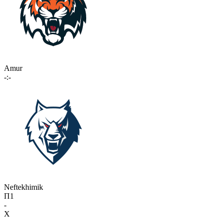
Amur
-:-
Neftekhimik
П1
-
X