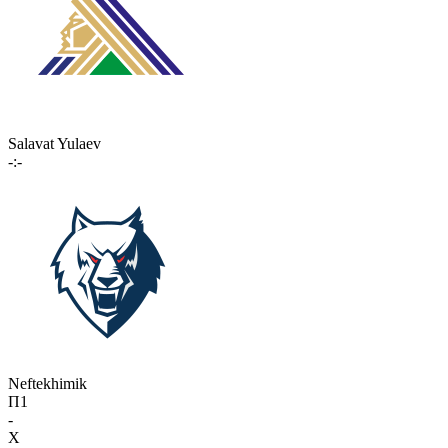
Salavat Yulaev
-:-
Neftekhimik
П1
-
X