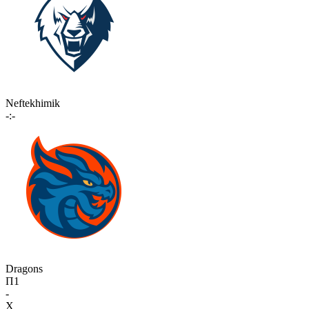
Neftekhimik
-:-
Dragons
П1
-
X