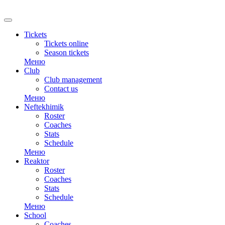
RU
Tickets
Tickets online
Season tickets
Меню
Club
Club management
Contact us
Меню
Neftekhimik
Roster
Coaches
Stats
Schedule
Меню
Reaktor
Roster
Coaches
Stats
Schedule
Меню
School
Coaches