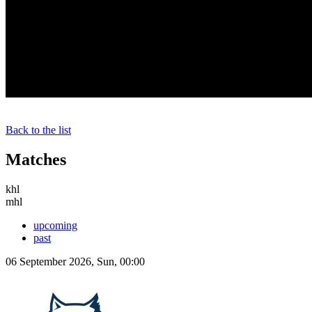
Back to the list
Matches
khl
mhl
upcoming
past
06 September 2026, Sun, 00:00