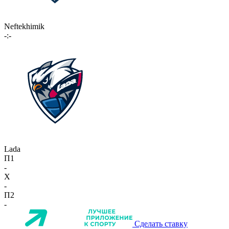
Neftekhimik
-:-
Lada
П1
-
X
-
П2
-
Сделать ставку