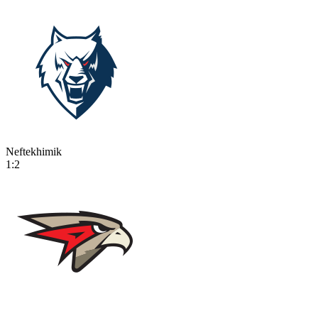
Neftekhimik
1:2