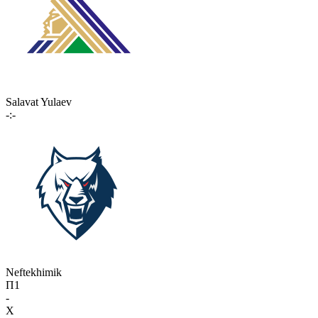
Salavat Yulaev
-:-
Neftekhimik
П1
-
X