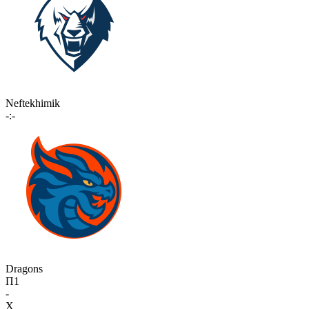
Neftekhimik
-:-
Dragons
П1
-
X