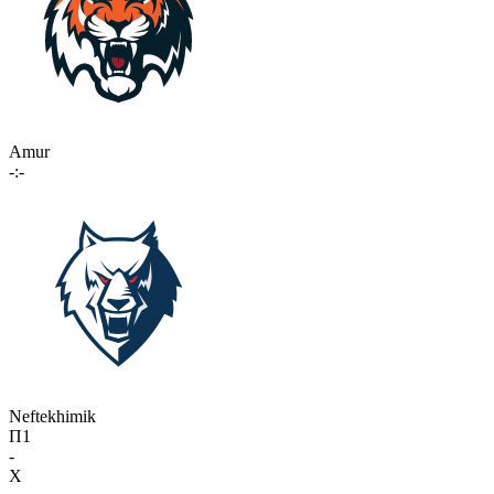
Amur
-:-
Neftekhimik
П1
-
X