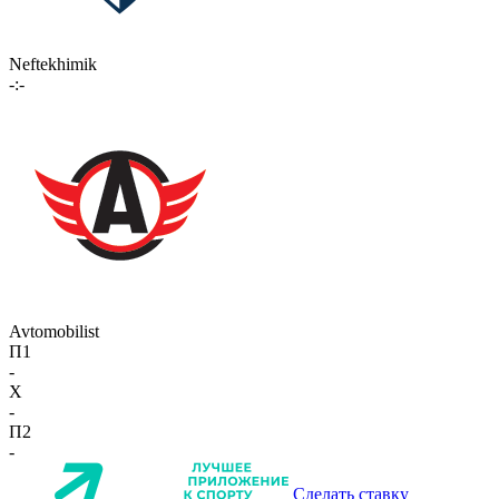
Neftekhimik
-:-
Avtomobilist
П1
-
X
-
П2
-
Сделать ставку