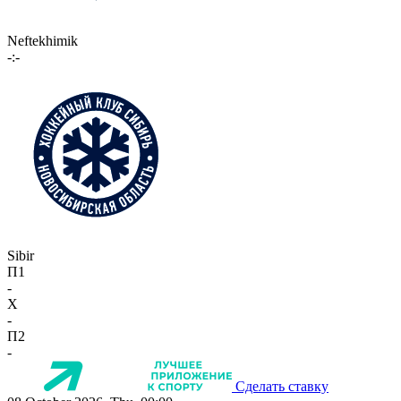
Neftekhimik
-:-
Sibir
П1
-
X
-
П2
-
Сделать ставку