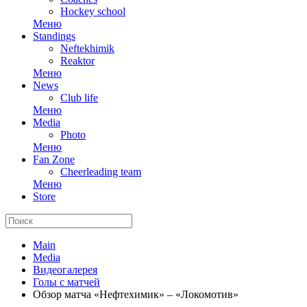
Hockey school
Меню
Standings
Neftekhimik
Reaktor
Меню
News
Club life
Меню
Media
Photo
Меню
Fan Zone
Cheerleading team
Меню
Store
Main
Media
Видеогалерея
Голы с матчей
Обзор матча «Нефтехимик» – «Локомотив»