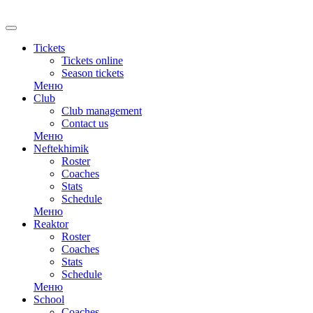
RU
Tickets
Tickets online
Season tickets
Меню
Club
Club management
Contact us
Меню
Neftekhimik
Roster
Coaches
Stats
Schedule
Меню
Reaktor
Roster
Coaches
Stats
Schedule
Меню
School
Coaches