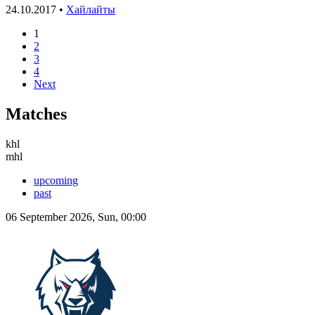
24.10.2017 •
Хайлайты
1
2
3
4
Next
Matches
khl
mhl
upcoming
past
06 September 2026, Sun, 00:00