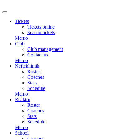
RU
Tickets
Tickets online
Season tickets
Меню
Club
Club management
Contact us
Меню
Neftekhimik
Roster
Coaches
Stats
Schedule
Меню
Reaktor
Roster
Coaches
Stats
Schedule
Меню
School
Coaches