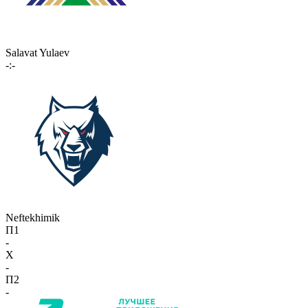
Salavat Yulaev
-:-
Neftekhimik
П1
-
X
-
П2
-