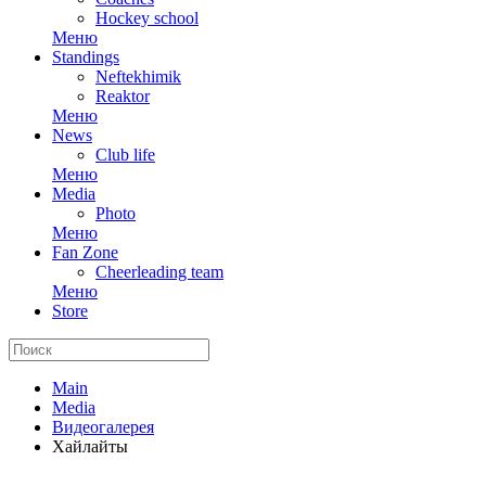
Hockey school
Меню
Standings
Neftekhimik
Reaktor
Меню
News
Club life
Меню
Media
Photo
Меню
Fan Zone
Cheerleading team
Меню
Store
Main
Media
Видеогалерея
Хайлайты