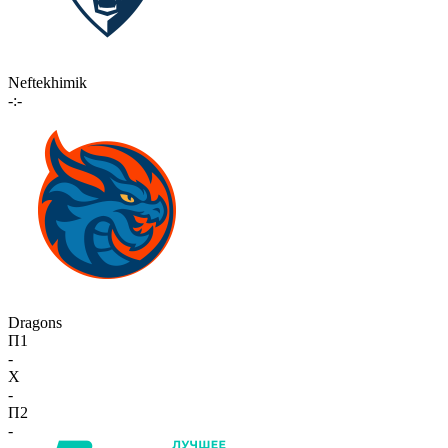
Neftekhimik
-:-
Dragons
П1
-
X
-
П2
-