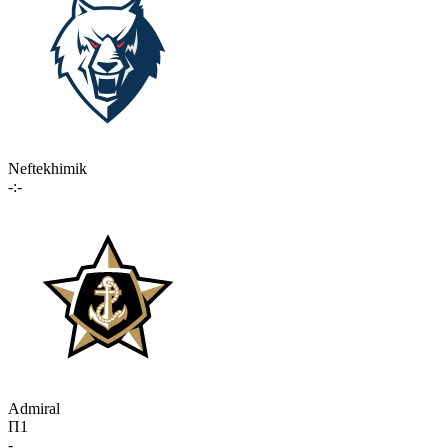
Neftekhimik
-:-
Admiral
П1
-