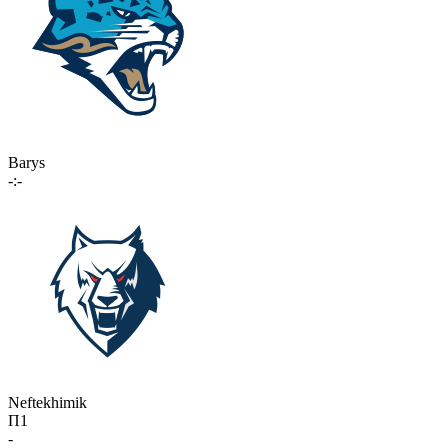
Barys
-:-
Neftekhimik
П1
-