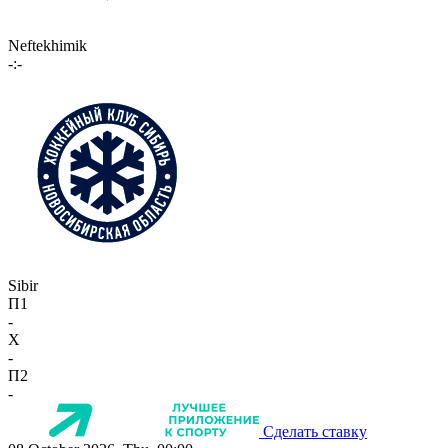
Neftekhimik
-:-
Sibir
П1
-
X
-
П2
-
Сделать ставку