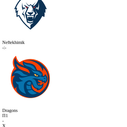
Neftekhimik
-:-
Dragons
П1
-
X