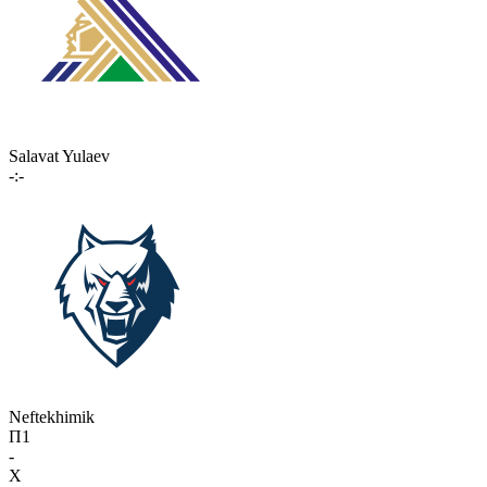
Salavat Yulaev
-:-
Neftekhimik
П1
-
X