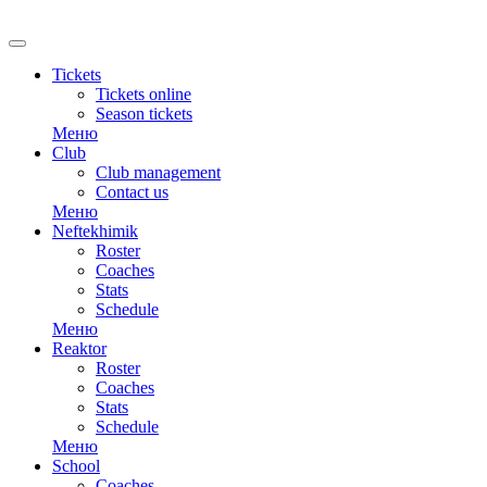
RU
Tickets
Tickets online
Season tickets
Меню
Club
Club management
Contact us
Меню
Neftekhimik
Roster
Coaches
Stats
Schedule
Меню
Reaktor
Roster
Coaches
Stats
Schedule
Меню
School
Coaches