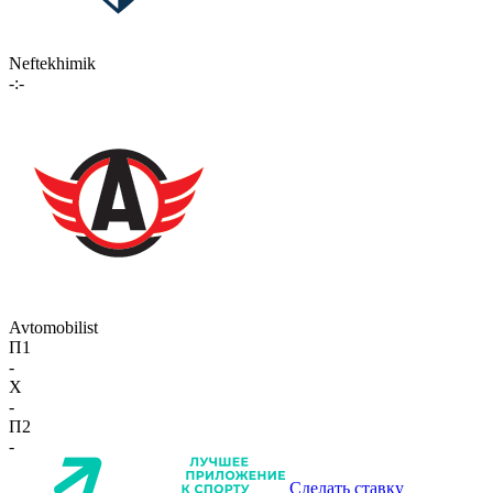
Neftekhimik
-:-
Avtomobilist
П1
-
X
-
П2
-
Сделать ставку