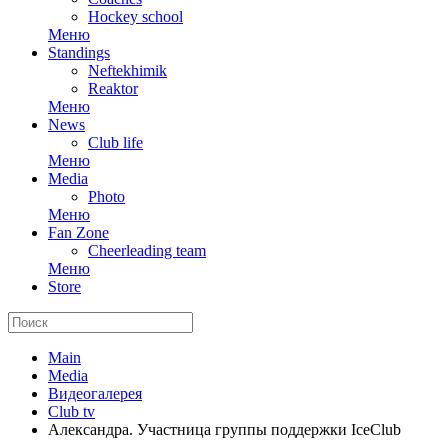
Hockey school
Меню
Standings
Neftekhimik
Reaktor
Меню
News
Club life
Меню
Media
Photo
Меню
Fan Zone
Cheerleading team
Меню
Store
Main
Media
Видеогалерея
Club tv
Александра. Участница группы поддержки IceClub