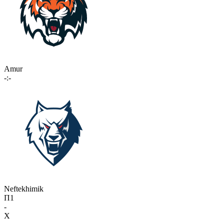
Amur
-:-
Neftekhimik
П1
-
X