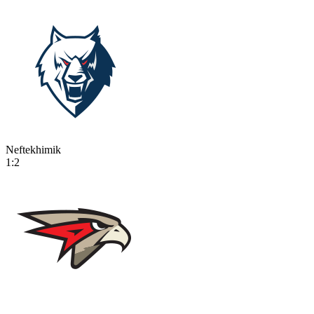
Neftekhimik
1:2