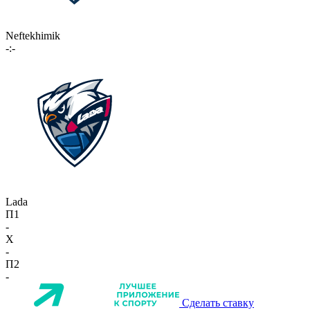
Neftekhimik
-:-
Lada
П1
-
X
-
П2
-
Сделать ставку