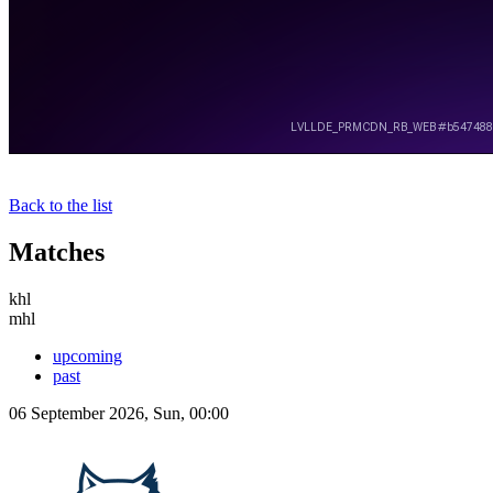
Back to the list
Matches
khl
mhl
upcoming
past
06 September 2026, Sun, 00:00