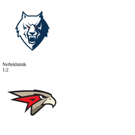
Neftekhimik
1:2