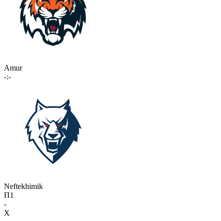
Amur
-:-
Neftekhimik
П1
-
X