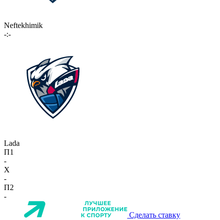
Neftekhimik
-:-
Lada
П1
-
X
-
П2
-
Сделать ставку