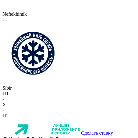
Neftekhimik
-:-
Sibir
П1
-
X
-
П2
-
Сделать ставку