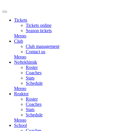
RU
Tickets
Tickets online
Season tickets
Меню
Club
Club management
Contact us
Меню
Neftekhimik
Roster
Coaches
Stats
Schedule
Меню
Reaktor
Roster
Coaches
Stats
Schedule
Меню
School
Coaches