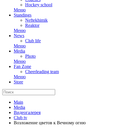
Hockey school
Меню
Standings
Neftekhimik
Reaktor
Меню
News
Club life
Меню
Media
Photo
Меню
Fan Zone
Cheerleading team
Меню
Store
Main
Media
Видеогалерея
Club tv
Возложение цветов к Вечному огню