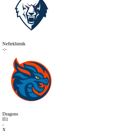
Neftekhimik
-:-
Dragons
П1
-
X