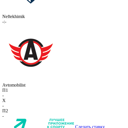
Neftekhimik
-:-
Avtomobilist
П1
-
X
-
П2
-
Сделать ставку