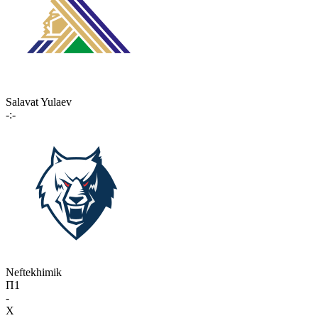
Salavat Yulaev
-:-
Neftekhimik
П1
-
X