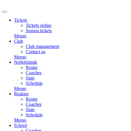
RU
Tickets
Tickets online
Season tickets
Меню
Club
Club management
Contact us
Меню
Neftekhimik
Roster
Coaches
Stats
Schedule
Меню
Reaktor
Roster
Coaches
Stats
Schedule
Меню
School
Coaches