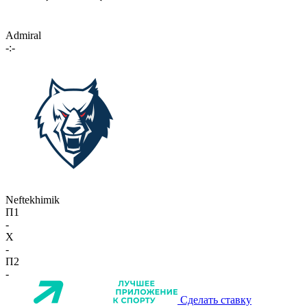
Admiral
-:-
Neftekhimik
П1
-
X
-
П2
-
Сделать ставку