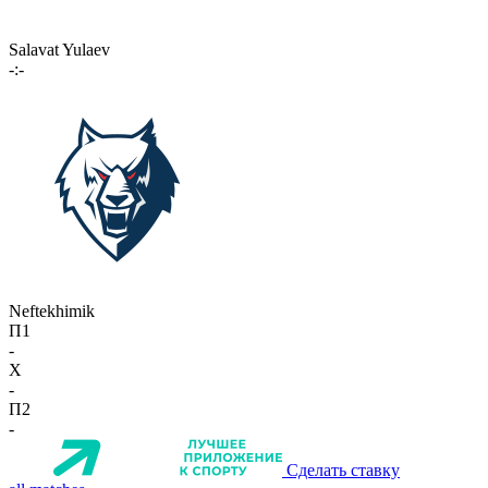
Salavat Yulaev
-:-
Neftekhimik
П1
-
X
-
П2
-
Сделать ставку