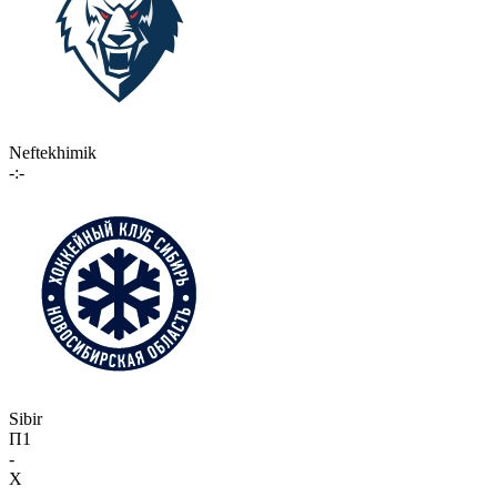
Neftekhimik
-:-
Sibir
П1
-
X