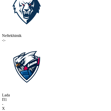
Neftekhimik
-:-
Lada
П1
-
X