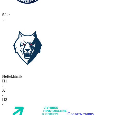
Sibir
-:-
Neftekhimik
П1
-
X
-
П2
-
Сделать ставку