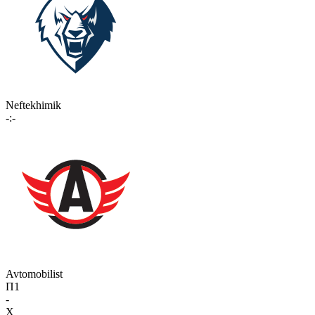
Neftekhimik
-:-
Avtomobilist
П1
-
X