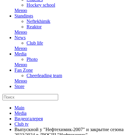
Hockey school
Меню
Standings
Neftekhimik
Reaktor
Меню
News
Club life
Меню
Media
Photo
Меню
Fan Zone
Cheerleading team
Меню
Store
Main
Media
Видеогалерея
Club tv
Выпускной у "Нефтехимик-2007" и закрытие сезона
2023/2024 в ДЮСШ "Нефтехимик"