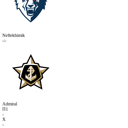
Neftekhimik
-:-
Admiral
П1
-
X
-