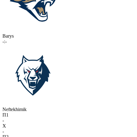
Barys
-:-
Neftekhimik
П1
-
X
-
П2