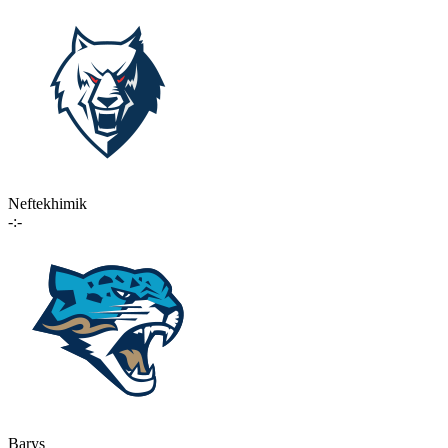
Neftekhimik
-:-
Barys