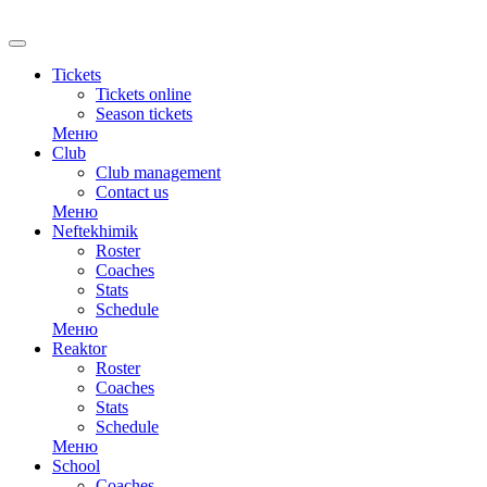
RU
Tickets
Tickets online
Season tickets
Меню
Club
Club management
Contact us
Меню
Neftekhimik
Roster
Coaches
Stats
Schedule
Меню
Reaktor
Roster
Coaches
Stats
Schedule
Меню
School
Coaches