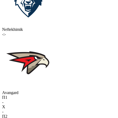
Neftekhimik
-:-
Avangard
П1
-
X
-
П2