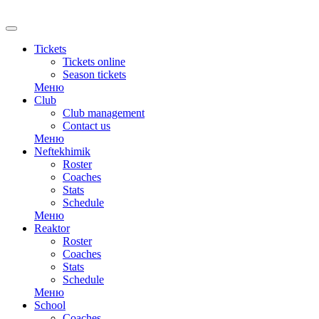
RU
Tickets
Tickets online
Season tickets
Меню
Club
Club management
Contact us
Меню
Neftekhimik
Roster
Coaches
Stats
Schedule
Меню
Reaktor
Roster
Coaches
Stats
Schedule
Меню
School
Coaches