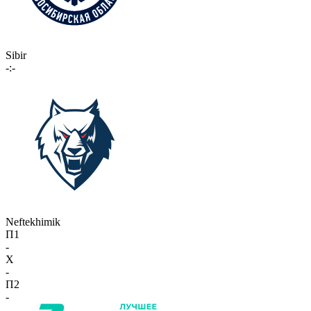
Sibir
-:-
Neftekhimik
П1
-
X
-
П2
-