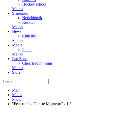
Hockey school
Меню
Standings
Neftekhimik
Reaktor
Меню
News
Club life
Меню
Media
Photo
Меню
Fan Zone
Cheerleading team
Меню
Store
Main
Media
Photo
"Реактор" - "Белые Медведи" - 1:3