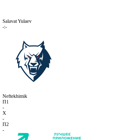
Salavat Yulaev
-:-
Neftekhimik
П1
-
X
-
П2
-