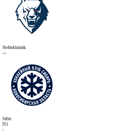
Neftekhimik
-:-
Sibir
П1
-