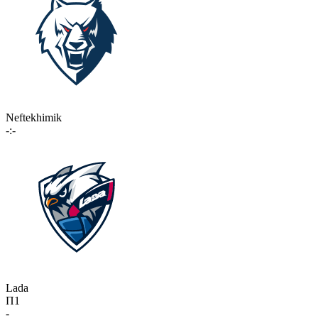
Neftekhimik
-:-
Lada
П1
-