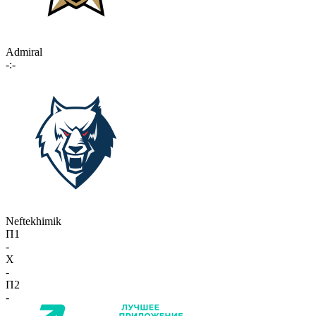
Admiral
-:-
Neftekhimik
П1
-
X
-
П2
-