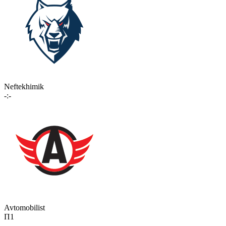
Neftekhimik
-:-
Avtomobilist
П1
-