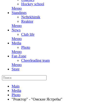
Hockey school
Меню
Standings
Neftekhimik
Reaktor
Меню
News
Club life
Меню
Media
Photo
Меню
Fan Zone
Cheerleading team
Меню
Store
Main
Media
Photo
"Реактор" - "Омские Ястребы"