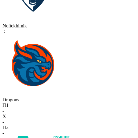
Neftekhimik
-:-
Dragons
П1
-
X
-
П2
-