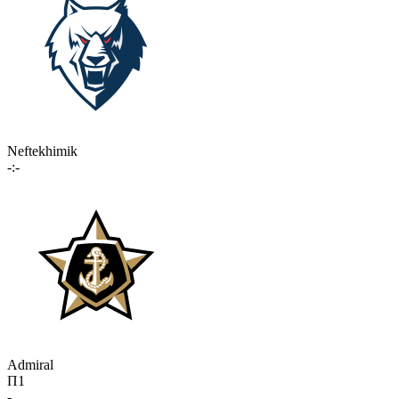
Neftekhimik
-:-
Admiral
П1
-