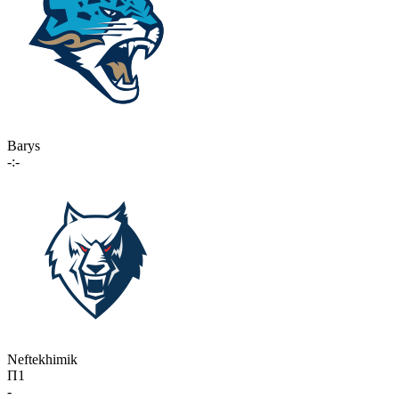
Barys
-:-
Neftekhimik
П1
-