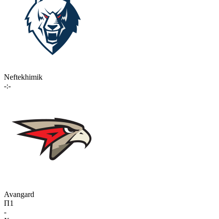
Neftekhimik
-:-
Avangard
П1
-