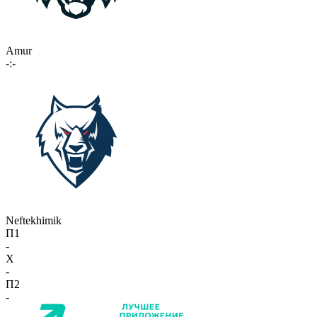
Amur
-:-
Neftekhimik
П1
-
X
-
П2
-