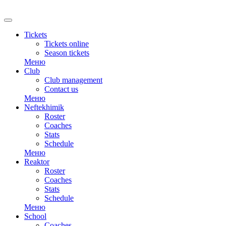
RU
Tickets
Tickets online
Season tickets
Меню
Club
Club management
Contact us
Меню
Neftekhimik
Roster
Coaches
Stats
Schedule
Меню
Reaktor
Roster
Coaches
Stats
Schedule
Меню
School
Coaches