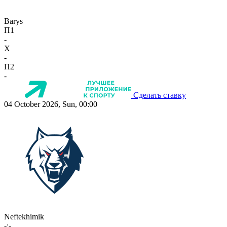
Barys
П1
-
X
-
П2
-
Сделать ставку
04 October 2026, Sun, 00:00
Neftekhimik
-:-