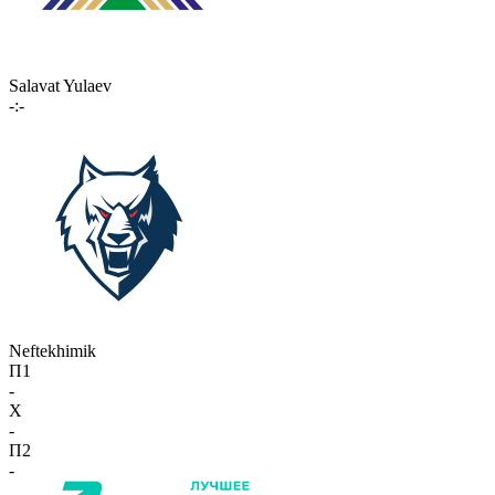
Salavat Yulaev
-:-
Neftekhimik
П1
-
X
-
П2
-