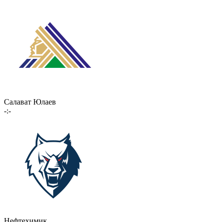
Салават Юлаев
-:-
Нефтехимик