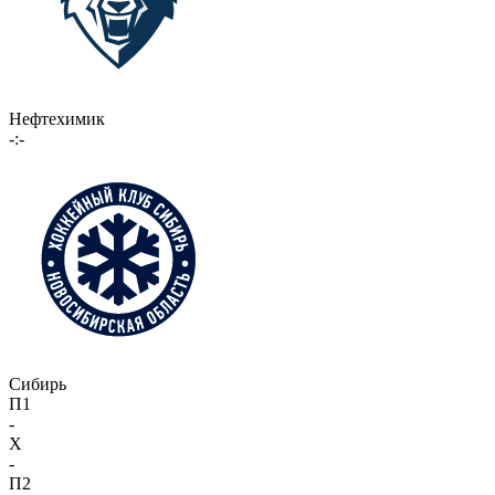
Нефтехимик
-:-
Сибирь
П1
-
X
-
П2