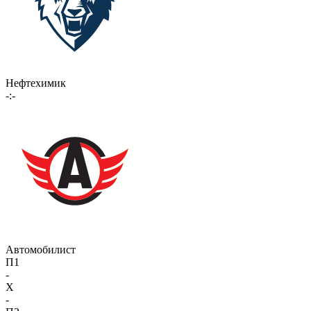
Нефтехимик
-:-
Автомобилист
П1
-
X
-