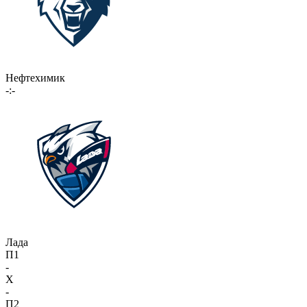
Нефтехимик
-:-
Лада
П1
-
X
-
П2