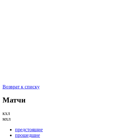
Возврат к списку
Матчи
кхл
мхл
предстоящие
прошедшие