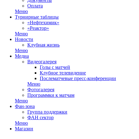
Документы
Оплата
Меню
Турнирные таблицы
«Нефтехимик»
«Реактор»
Меню
Новости
Клубная жизнь
Меню
Медиа
Видеогалерея
Голы с матчей
Клубное телевидение
Послематчевые пресс-конференции
Меню
Фотогалерея
Программки к матчам
Меню
Фан-зона
Группа поддержки
ФАН сектор
Меню
Магазин