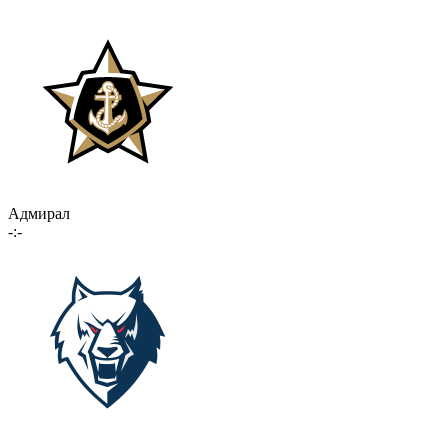
Адмирал
-:-