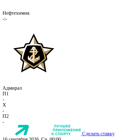
Нефтехимик
-:-
Адмирал
П1
-
X
-
П2
-
Сделать ставку
16 сентября 2026, Ср, 00:00