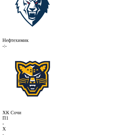
Нефтехимик
-:-
ХК Сочи
П1
-
X
-