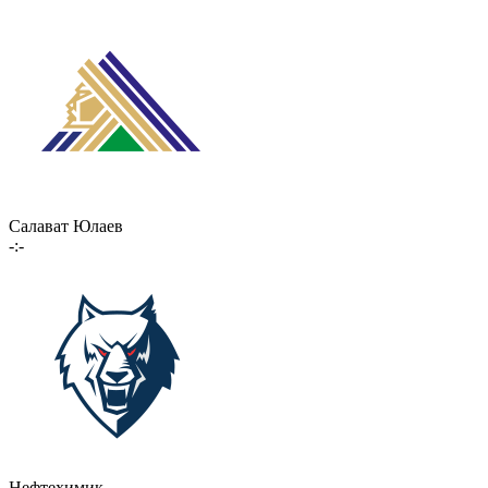
Салават Юлаев
-:-
Нефтехимик