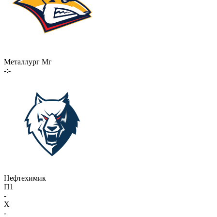
Металлург Мг
-:-
Нефтехимик
П1
-
X
-