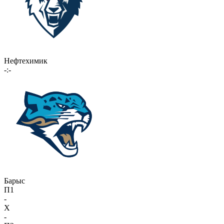
Нефтехимик
-:-
Барыс
П1
-
X
-