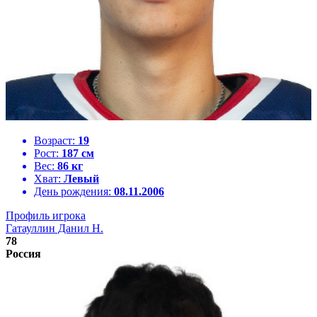
Возраст:
19
Рост:
187 см
Вес:
86 кг
Хват:
Левый
День рождения:
08.11.2006
Профиль игрока
Гатауллин Данил Н.
78
Россия