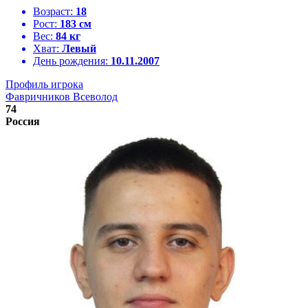
Возраст:
18
Рост:
183 см
Вес:
84 кг
Хват:
Левый
День рождения:
10.11.2007
Профиль игрока
Фавричников Всеволод
74
Россия