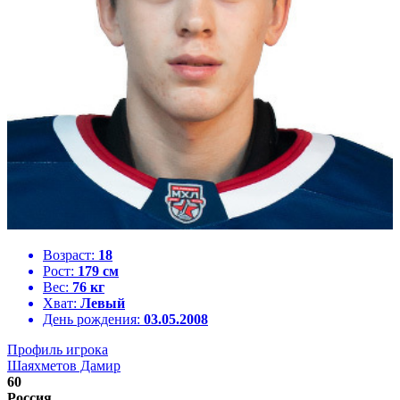
Возраст:
18
Рост:
179 см
Вес:
76 кг
Хват:
Левый
День рождения:
03.05.2008
Профиль игрока
Шаяхметов Дамир
60
Россия