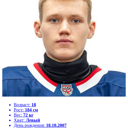
Возраст:
18
Рост:
184 см
Вес:
72 кг
Хват:
Левый
День рождения:
18.10.2007