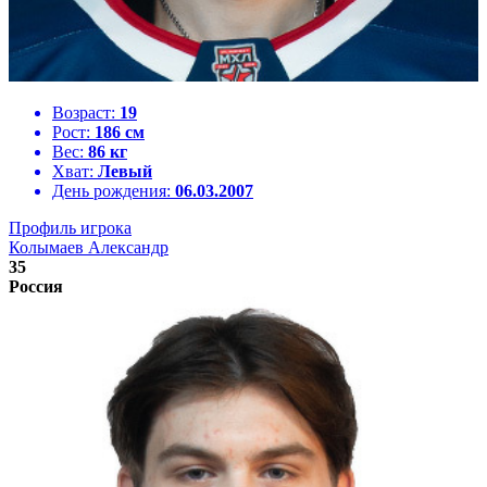
Возраст:
19
Рост:
186 см
Вес:
86 кг
Хват:
Левый
День рождения:
06.03.2007
Профиль игрока
Колымаев Александр
35
Россия