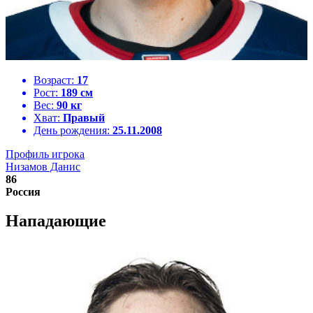
Возраст:
17
Рост:
189 см
Вес:
90 кг
Хват:
Правый
День рождения:
25.11.2008
Профиль игрока
Низамов Данис
86
Россия
Нападающие