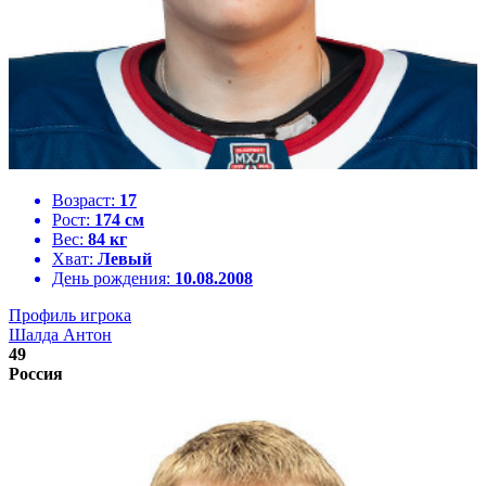
Возраст:
17
Рост:
174 см
Вес:
84 кг
Хват:
Левый
День рождения:
10.08.2008
Профиль игрока
Шалда Антон
49
Россия