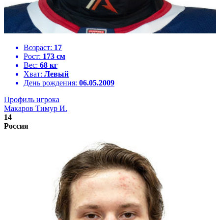
Возраст:
17
Рост:
173 см
Вес:
68 кг
Хват:
Левый
День рождения:
06.05.2009
Профиль игрока
Макаров Тимур И.
14
Россия