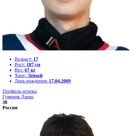
Возраст:
17
Рост:
187 см
Вес:
67 кг
Хват:
Левый
День рождения:
17.04.2009
Профиль игрока
Гумеров Данис
38
Россия