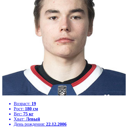
Возраст:
19
Рост:
180 см
Вес:
75 кг
Хват:
Левый
День рождения:
22.12.2006