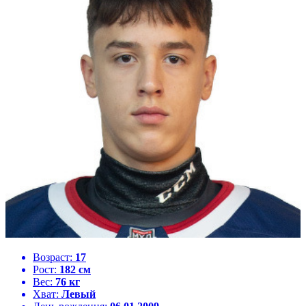
Возраст:
17
Рост:
182 см
Вес:
76 кг
Хват:
Левый