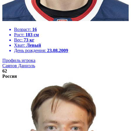
Возраст:
16
Рост:
183 см
Вес:
73 кг
Хват:
Левый
День рождения:
23.08.2009
Профиль игрока
Саяпов Даниэль
62
Россия