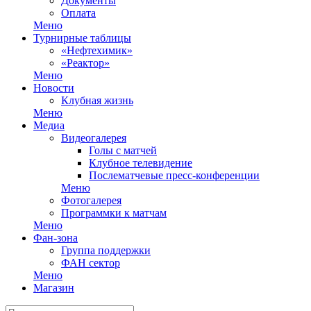
Документы
Оплата
Меню
Турнирные таблицы
«Нефтехимик»
«Реактор»
Меню
Новости
Клубная жизнь
Меню
Медиа
Видеогалерея
Голы с матчей
Клубное телевидение
Послематчевые пресс-конференции
Меню
Фотогалерея
Программки к матчам
Меню
Фан-зона
Группа поддержки
ФАН сектор
Меню
Магазин