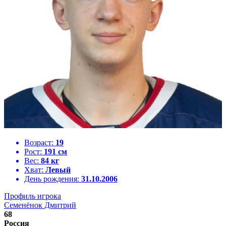
Возраст:
19
Рост:
191 см
Вес:
84 кг
Хват:
Левый
День рождения:
31.10.2006
Профиль игрока
Семенёнок Дмитрий
68
Россия