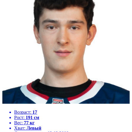
Возраст:
17
Рост:
191 см
Вес:
77 кг
Хват:
Левый