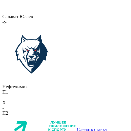
Салават Юлаев
-:-
Нефтехимик
П1
-
X
-
П2
-
Сделать ставку