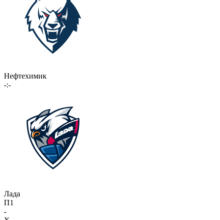
Нефтехимик
-:-
Лада
П1
-