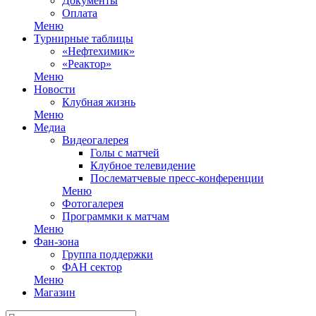
Документы
Оплата
Меню
Турнирные таблицы
«Нефтехимик»
«Реактор»
Меню
Новости
Клубная жизнь
Меню
Медиа
Видеогалерея
Голы с матчей
Клубное телевидение
Послематчевые пресс-конференции
Меню
Фотогалерея
Программки к матчам
Меню
Фан-зона
Группа поддержки
ФАН сектор
Меню
Магазин