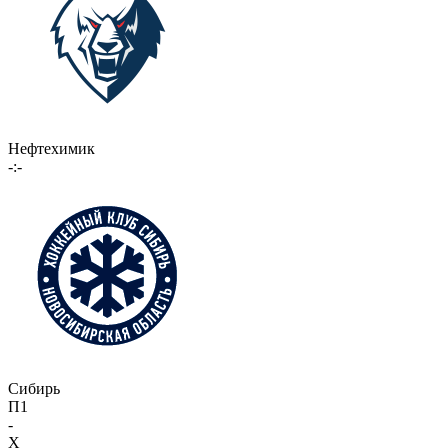
Нефтехимик
-:-
Сибирь
П1
-
X