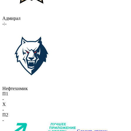
Адмирал
-:-
Нефтехимик
П1
-
X
-
П2
-