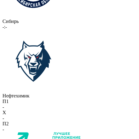
Сибирь
-:-
Нефтехимик
П1
-
X
-
П2
-