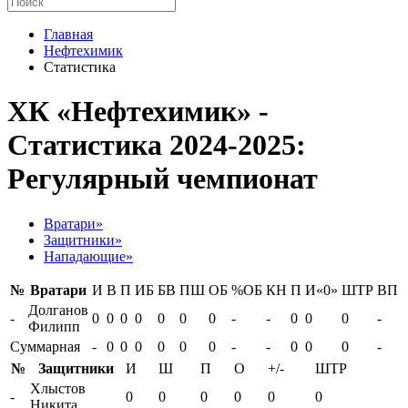
Главная
Нефтехимик
Статистика
ХК «Нефтехимик» -
Статистика 2024-2025:
Регулярный чемпионат
Вратари»
Защитники»
Нападающие»
№
Вратари
И
В
П
ИБ
БВ
ПШ
ОБ
%ОБ
КН
П
И«0»
ШТР
ВП
Долганов
-
0
0
0
0
0
0
0
-
-
0
0
0
-
Филипп
Суммарная
-
0
0
0
0
0
0
-
-
0
0
0
-
№
Защитники
И
Ш
П
О
+/-
ШТР
Хлыстов
-
0
0
0
0
0
0
Никита