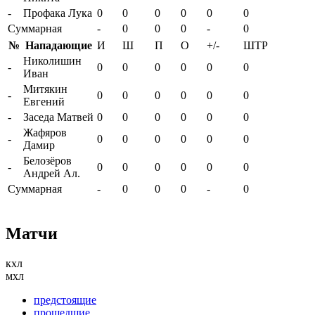
-
Профака Лука
0
0
0
0
0
0
Суммарная
-
0
0
0
-
0
№
Нападающие
И
Ш
П
О
+/-
ШТР
Николишин
-
0
0
0
0
0
0
Иван
Митякин
-
0
0
0
0
0
0
Евгений
-
Заседа Матвей
0
0
0
0
0
0
Жафяров
-
0
0
0
0
0
0
Дамир
Белозёров
-
0
0
0
0
0
0
Андрей Ал.
Суммарная
-
0
0
0
-
0
Матчи
кхл
мхл
предстоящие
прошедшие