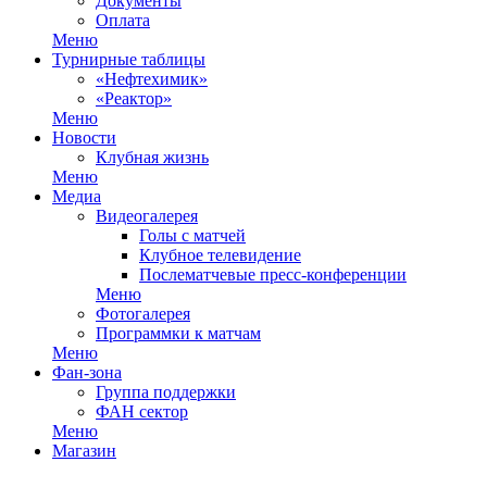
Документы
Оплата
Меню
Турнирные таблицы
«Нефтехимик»
«Реактор»
Меню
Новости
Клубная жизнь
Меню
Медиа
Видеогалерея
Голы с матчей
Клубное телевидение
Послематчевые пресс-конференции
Меню
Фотогалерея
Программки к матчам
Меню
Фан-зона
Группа поддержки
ФАН сектор
Меню
Магазин