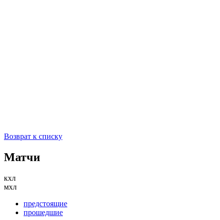
Возврат к списку
Матчи
кхл
мхл
предстоящие
прошедшие