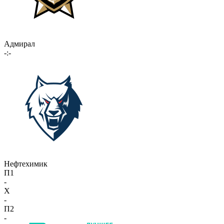
Адмирал
-:-
Нефтехимик
П1
-
X
-
П2
-