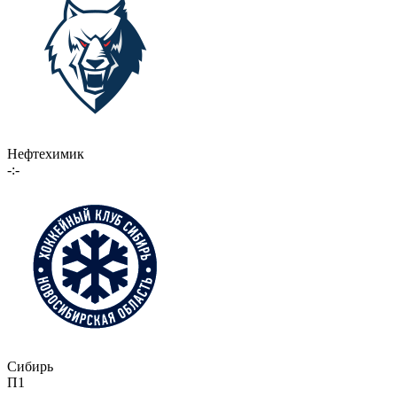
Нефтехимик
-:-
Сибирь
П1