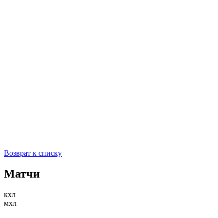
Возврат к списку
Матчи
кхл
мхл