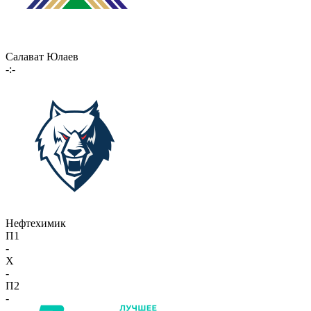
Салават Юлаев
-:-
Нефтехимик
П1
-
X
-
П2
-