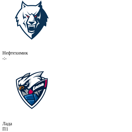
Нефтехимик
-:-
Лада
П1