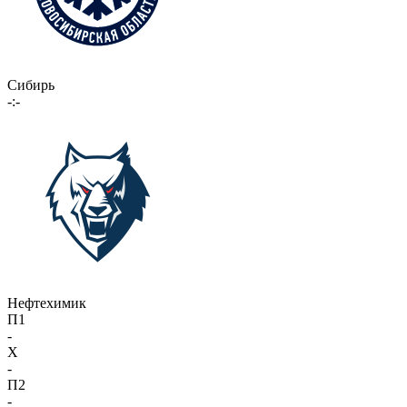
Сибирь
-:-
Нефтехимик
П1
-
X
-
П2
-