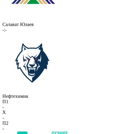
Салават Юлаев
-:-
Нефтехимик
П1
-
X
-
П2
-