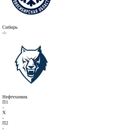
Сибирь
-:-
Нефтехимик
П1
-
X
-
П2
-