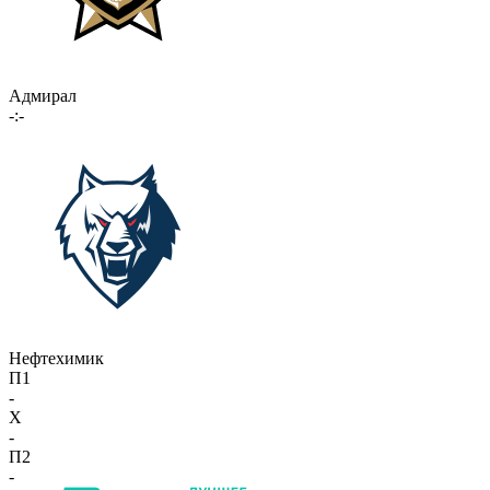
Адмирал
-:-
Нефтехимик
П1
-
X
-
П2
-