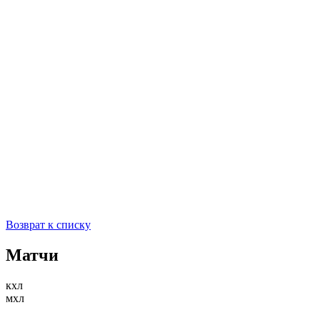
Возврат к списку
Матчи
кхл
мхл