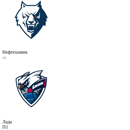
Нефтехимик
-:-
Лада
П1