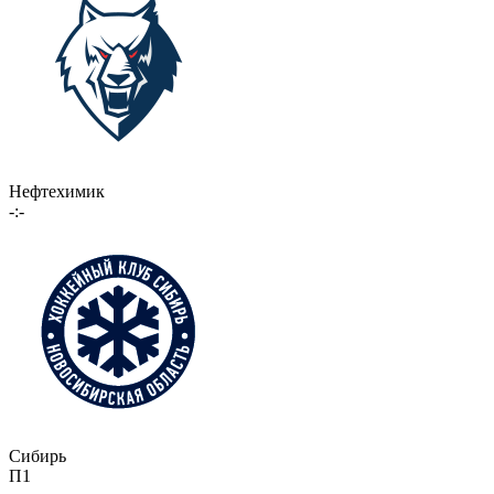
Нефтехимик
-:-
Сибирь
П1