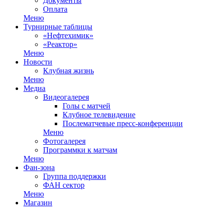
Документы
Оплата
Меню
Турнирные таблицы
«Нефтехимик»
«Реактор»
Меню
Новости
Клубная жизнь
Меню
Медиа
Видеогалерея
Голы с матчей
Клубное телевидение
Послематчевые пресс-конференции
Меню
Фотогалерея
Программки к матчам
Меню
Фан-зона
Группа поддержки
ФАН сектор
Меню
Магазин