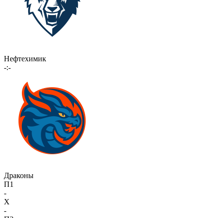
Нефтехимик
-:-
Драконы
П1
-
X
-