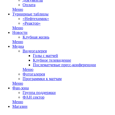
Документы
Оплата
Меню
Турнирные таблицы
«Нефтехимик»
«Реактор»
Меню
Новости
Клубная жизнь
Меню
Медиа
Видеогалерея
Голы с матчей
Клубное телевидение
Послематчевые пресс-конференции
Меню
Фотогалерея
Программки к матчам
Меню
Фан-зона
Группа поддержки
ФАН сектор
Меню
Магазин