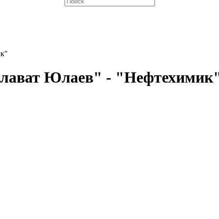
ик"
алават Юлаев" - "Нефтехимик