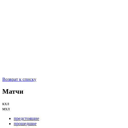
Возврат к списку
Матчи
кхл
мхл
предстоящие
прошедшие