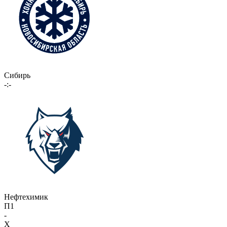
Сибирь
-:-
Нефтехимик
П1
-
X