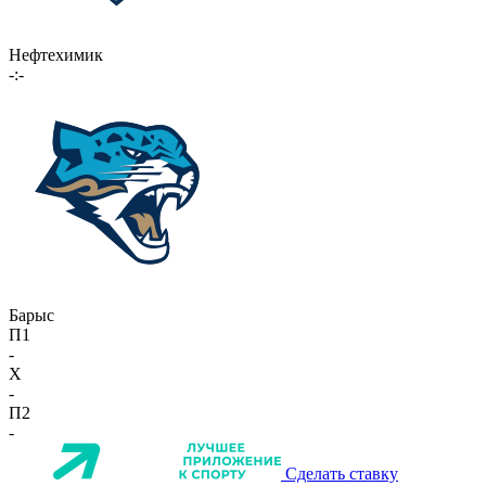
Нефтехимик
-:-
Барыс
П1
-
X
-
П2
-
Сделать ставку