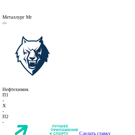
Металлург Мг
-:-
Нефтехимик
П1
-
X
-
П2
-
Сделать ставку