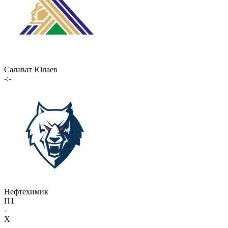
Салават Юлаев
-:-
Нефтехимик
П1
-
X