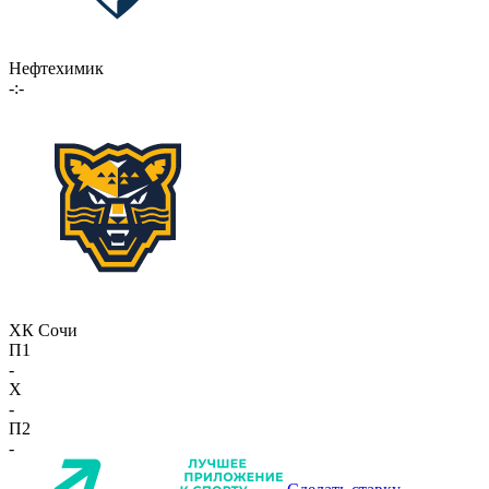
Нефтехимик
-:-
ХК Сочи
П1
-
X
-
П2
-