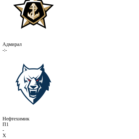
Адмирал
-:-
Нефтехимик
П1
-
X