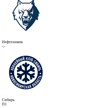
Нефтехимик
-:-
Сибирь
П1