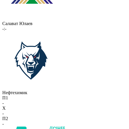
Салават Юлаев
-:-
Нефтехимик
П1
-
X
-
П2
-