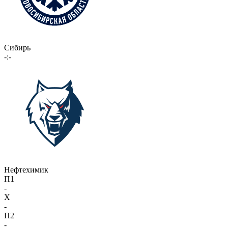
Сибирь
-:-
Нефтехимик
П1
-
X
-
П2
-