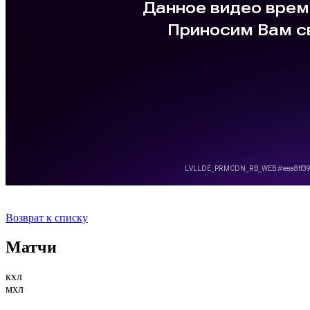
Возврат к списку
Матчи
кхл
мхл