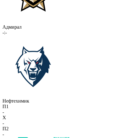
Адмирал
-:-
Нефтехимик
П1
-
X
-
П2
-