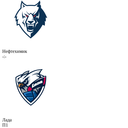
Нефтехимик
-:-
Лада
П1