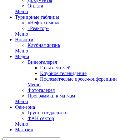
Документы
Оплата
Меню
Турнирные таблицы
«Нефтехимик»
«Реактор»
Меню
Новости
Клубная жизнь
Меню
Медиа
Видеогалерея
Голы с матчей
Клубное телевидение
Послематчевые пресс-конференции
Меню
Фотогалерея
Программки к матчам
Меню
Фан-зона
Группа поддержки
ФАН сектор
Меню
Магазин