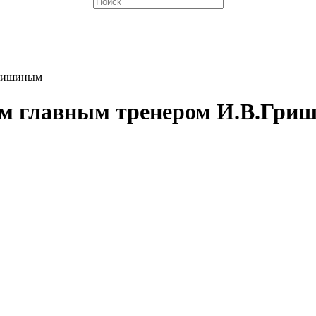
Гришиным
ым главным тренером И.В.Гр