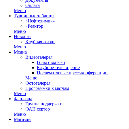
Документы
Оплата
Меню
Турнирные таблицы
«Нефтехимик»
«Реактор»
Меню
Новости
Клубная жизнь
Меню
Медиа
Видеогалерея
Голы с матчей
Клубное телевидение
Послематчевые пресс-конференции
Меню
Фотогалерея
Программки к матчам
Меню
Фан-зона
Группа поддержки
ФАН сектор
Меню
Магазин