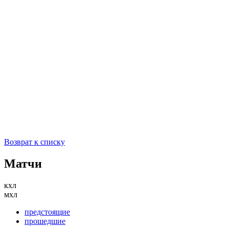
Возврат к списку
Матчи
кхл
мхл
предстоящие
прошедшие