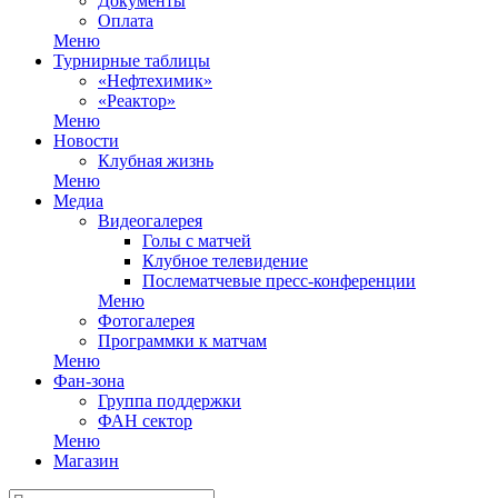
Документы
Оплата
Меню
Турнирные таблицы
«Нефтехимик»
«Реактор»
Меню
Новости
Клубная жизнь
Меню
Медиа
Видеогалерея
Голы с матчей
Клубное телевидение
Послематчевые пресс-конференции
Меню
Фотогалерея
Программки к матчам
Меню
Фан-зона
Группа поддержки
ФАН сектор
Меню
Магазин