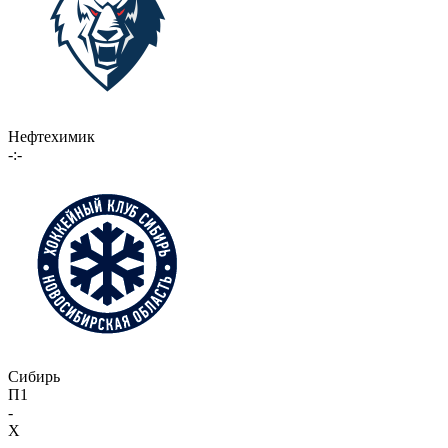
Нефтехимик
-:-
Сибирь
П1
-
X