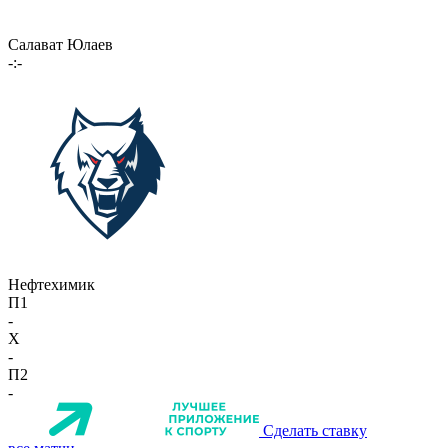
Салават Юлаев
-:-
Нефтехимик
П1
-
X
-
П2
-
Сделать ставку