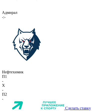
Адмирал
-:-
Нефтехимик
П1
-
X
-
П2
-
Сделать ставку