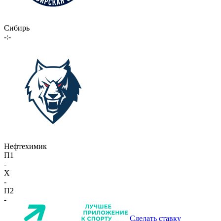
Сибирь
-:-
Нефтехимик
П1
-
X
-
П2
-
Сделать ставку