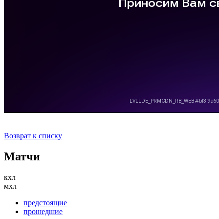
Возврат к списку
Матчи
кхл
мхл
предстоящие
прошедшие