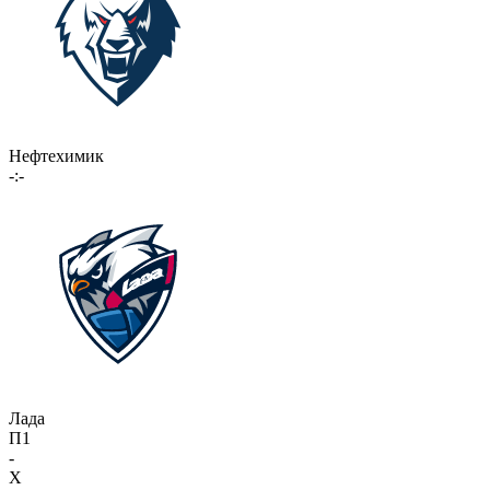
Нефтехимик
-:-
Лада
П1
-
X