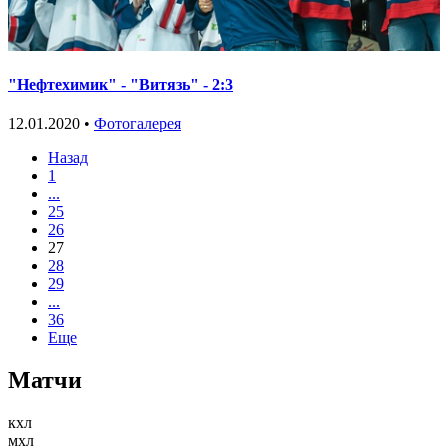
"Нефтехимик" - "Витязь" - 2:3
12.01.2020 •
Фотогалерея
Назад
1
...
25
26
27
28
29
...
36
Еще
Матчи
кхл
мхл