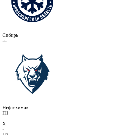
Сибирь
-:-
Нефтехимик
П1
-
X
-
П2