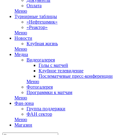
Документы
Оплата
Меню
Турнирные таблицы
«Нефтехимик»
«Реактор»
Меню
Новости
Клубная жизнь
Меню
Медиа
Видеогалерея
Голы с матчей
Клубное телевидение
Послематчевые пресс-конференции
Меню
Фотогалерея
Программки к матчам
Меню
Фан-зона
Группа поддержки
ФАН сектор
Меню
Магазин