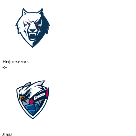
Нефтехимик
-:-
Лада