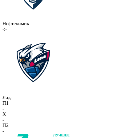
Нефтехимик
-:-
Лада
П1
-
X
-
П2
-