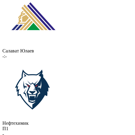
Салават Юлаев
-:-
Нефтехимик
П1
-