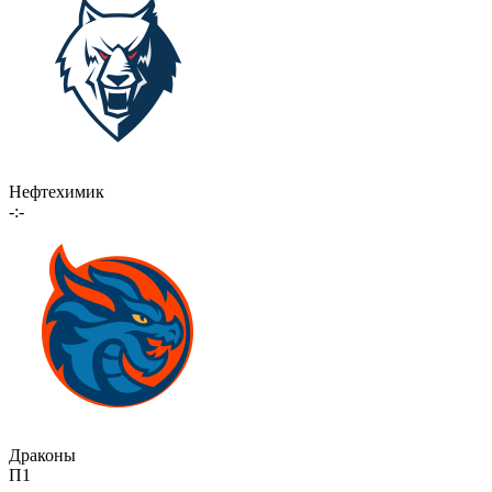
Нефтехимик
-:-
Драконы
П1