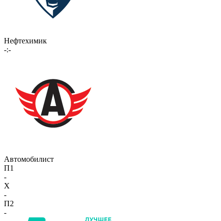
Нефтехимик
-:-
Автомобилист
П1
-
X
-
П2
-