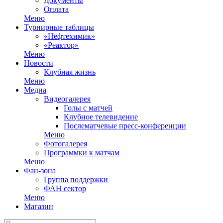
Документы
Оплата
Меню
Турнирные таблицы
«Нефтехимик»
«Реактор»
Меню
Новости
Клубная жизнь
Меню
Медиа
Видеогалерея
Голы с матчей
Клубное телевидение
Послематчевые пресс-конференции
Меню
Фотогалерея
Программки к матчам
Меню
Фан-зона
Группа поддержки
ФАН сектор
Меню
Магазин