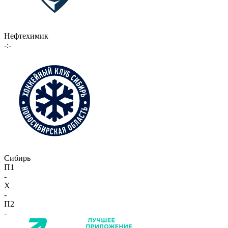
Нефтехимик
-:-
Сибирь
П1
-
X
-
П2
-