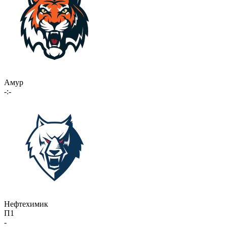
Амур
-:-
Нефтехимик
П1
-