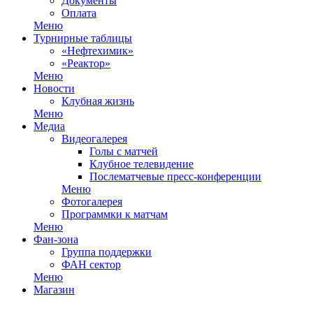
Документы
Оплата
Меню
Турнирные таблицы
«Нефтехимик»
«Реактор»
Меню
Новости
Клубная жизнь
Меню
Медиа
Видеогалерея
Голы с матчей
Клубное телевидение
Послематчевые пресс-конференции
Меню
Фотогалерея
Программки к матчам
Меню
Фан-зона
Группа поддержки
ФАН сектор
Меню
Магазин