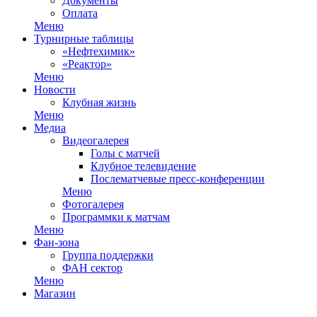
Документы
Оплата
Меню
Турнирные таблицы
«Нефтехимик»
«Реактор»
Меню
Новости
Клубная жизнь
Меню
Медиа
Видеогалерея
Голы с матчей
Клубное телевидение
Послематчевые пресс-конференции
Меню
Фотогалерея
Программки к матчам
Меню
Фан-зона
Группа поддержки
ФАН сектор
Меню
Магазин