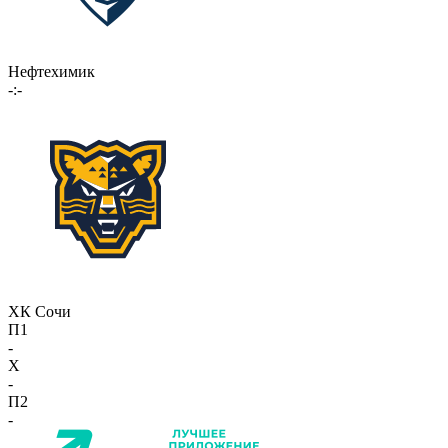
Нефтехимик
-:-
ХК Сочи
П1
-
X
-
П2
-