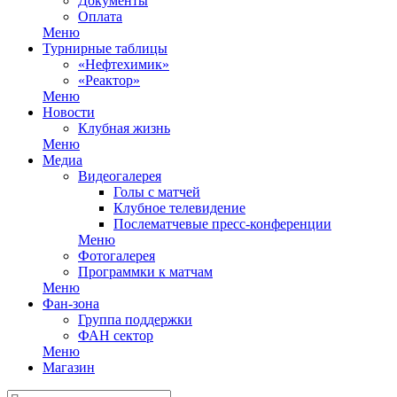
Документы
Оплата
Меню
Турнирные таблицы
«Нефтехимик»
«Реактор»
Меню
Новости
Клубная жизнь
Меню
Медиа
Видеогалерея
Голы с матчей
Клубное телевидение
Послематчевые пресс-конференции
Меню
Фотогалерея
Программки к матчам
Меню
Фан-зона
Группа поддержки
ФАН сектор
Меню
Магазин