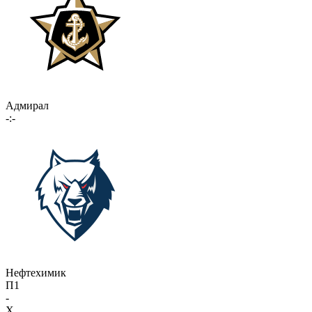
Адмирал
-:-
Нефтехимик
П1
-
X