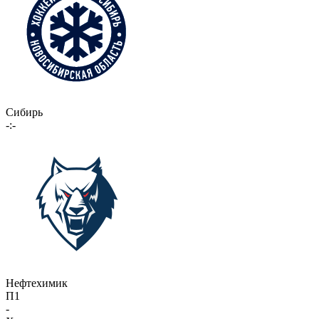
Сибирь
-:-
Нефтехимик
П1
-