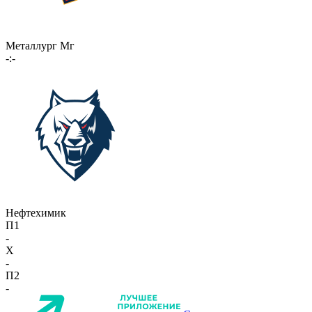
Металлург Мг
-:-
Нефтехимик
П1
-
X
-
П2
-