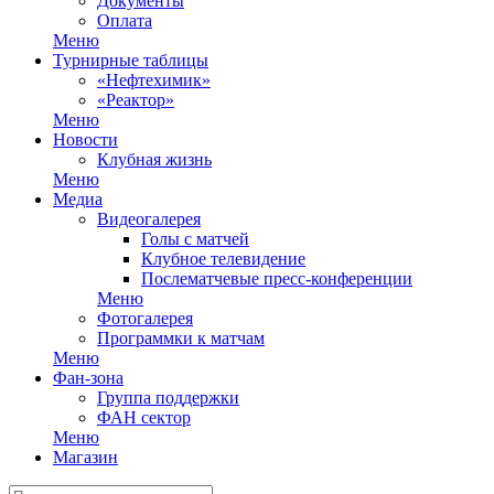
Документы
Оплата
Меню
Турнирные таблицы
«Нефтехимик»
«Реактор»
Меню
Новости
Клубная жизнь
Меню
Медиа
Видеогалерея
Голы с матчей
Клубное телевидение
Послематчевые пресс-конференции
Меню
Фотогалерея
Программки к матчам
Меню
Фан-зона
Группа поддержки
ФАН сектор
Меню
Магазин