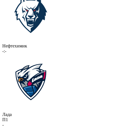
Нефтехимик
-:-
Лада
П1
-