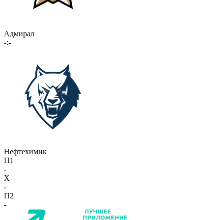
Адмирал
-:-
Нефтехимик
П1
-
X
-
П2
-