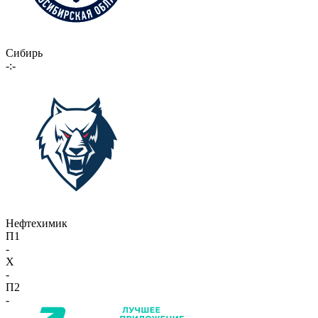
Сибирь
-:-
Нефтехимик
П1
-
X
-
П2
-