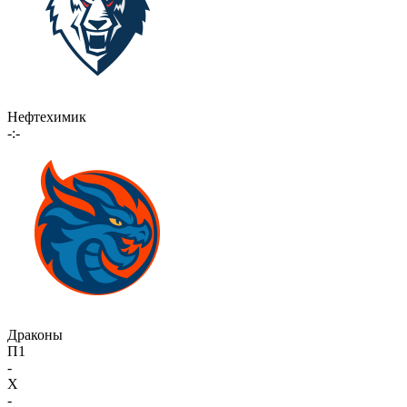
Нефтехимик
-:-
Драконы
П1
-
X
-