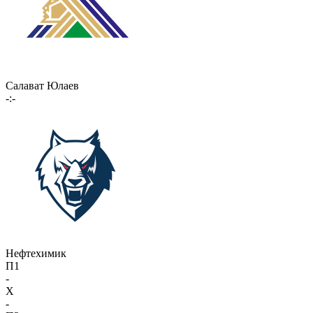
Салават Юлаев
-:-
Нефтехимик
П1
-
X
-