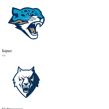
Барыс
-:-