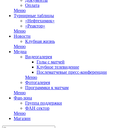
Документы
Оплата
Меню
Турнирные таблицы
«Нефтехимик»
«Реактор»
Меню
Новости
Клубная жизнь
Меню
Медиа
Видеогалерея
Голы с матчей
Клубное телевидение
Послематчевые пресс-конференции
Меню
Фотогалерея
Программки к матчам
Меню
Фан-зона
Группа поддержки
ФАН сектор
Меню
Магазин