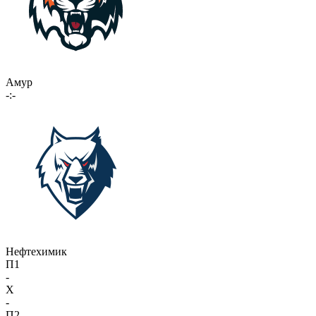
Амур
-:-
Нефтехимик
П1
-
X
-
П2