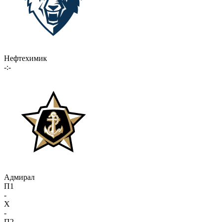
Нефтехимик
-:-
Адмирал
П1
-
X
-
П2