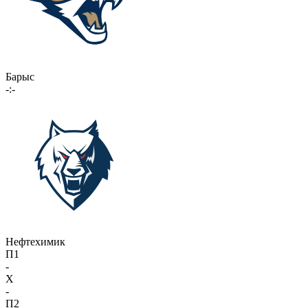
Барыс
-:-
Нефтехимик
П1
-
X
-
П2