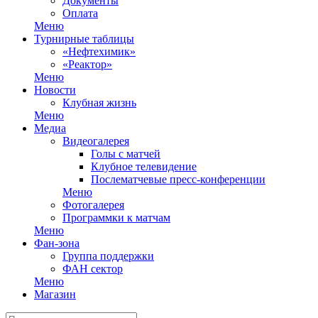
Документы
Оплата
Меню
Турнирные таблицы
«Нефтехимик»
«Реактор»
Меню
Новости
Клубная жизнь
Меню
Медиа
Видеогалерея
Голы с матчей
Клубное телевидение
Послематчевые пресс-конференции
Меню
Фотогалерея
Программки к матчам
Меню
Фан-зона
Группа поддержки
ФАН сектор
Меню
Магазин