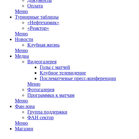
Документы
Оплата
Меню
Турнирные таблицы
«Нефтехимик»
«Реактор»
Меню
Новости
Клубная жизнь
Меню
Медиа
Видеогалерея
Голы с матчей
Клубное телевидение
Послематчевые пресс-конференции
Меню
Фотогалерея
Программки к матчам
Меню
Фан-зона
Группа поддержки
ФАН сектор
Меню
Магазин