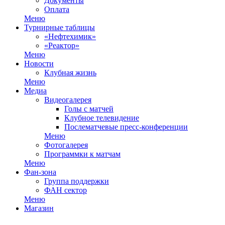
Документы
Оплата
Меню
Турнирные таблицы
«Нефтехимик»
«Реактор»
Меню
Новости
Клубная жизнь
Меню
Медиа
Видеогалерея
Голы с матчей
Клубное телевидение
Послематчевые пресс-конференции
Меню
Фотогалерея
Программки к матчам
Меню
Фан-зона
Группа поддержки
ФАН сектор
Меню
Магазин