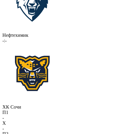
Нефтехимик
-:-
ХК Сочи
П1
-
X
-
П2