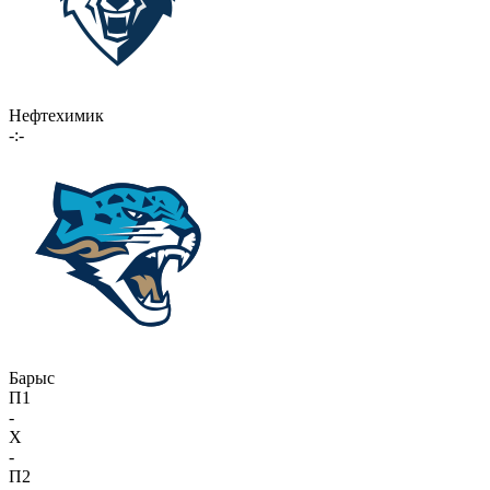
Нефтехимик
-:-
Барыс
П1
-
X
-
П2