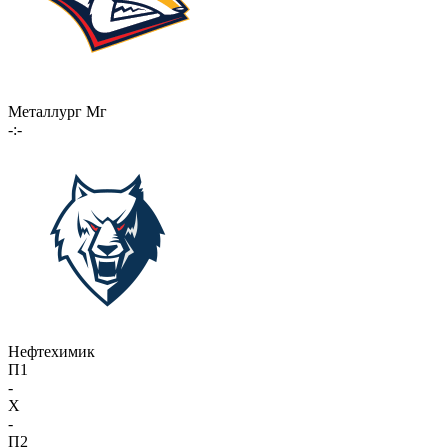
Металлург Мг
-:-
Нефтехимик
П1
-
X
-
П2