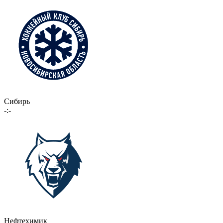
Сибирь
-:-
Нефтехимик