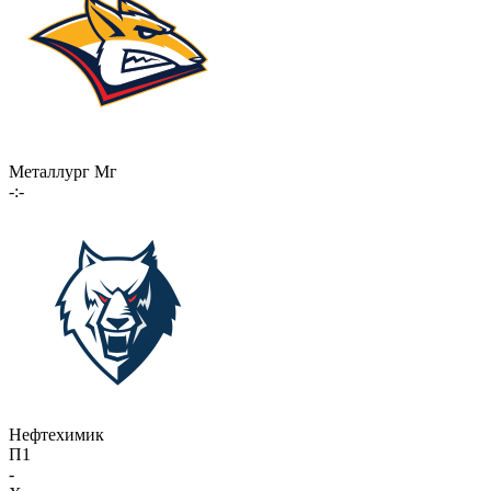
Металлург Мг
-:-
Нефтехимик
П1
-