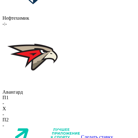
Нефтехимик
-:-
Авангард
П1
-
X
-
П2
-
Сделать ставку