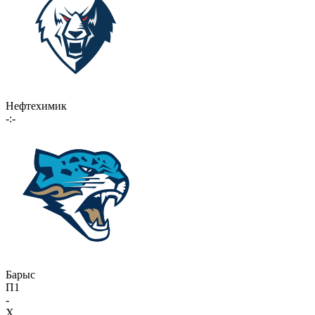
Нефтехимик
-:-
Барыс
П1
-
X