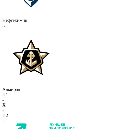
Нефтехимик
-:-
Адмирал
П1
-
X
-
П2
-