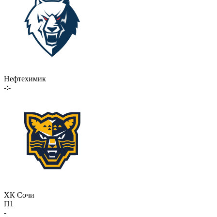
Нефтехимик
-:-
ХК Сочи
П1
-