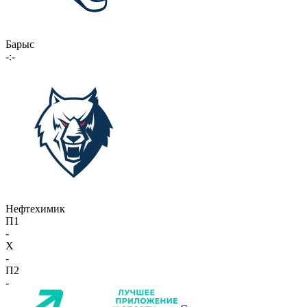
Барыс
-:-
Нефтехимик
П1
-
X
-
П2
-