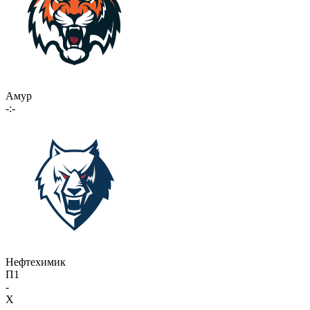
Амур
-:-
Нефтехимик
П1
-
X