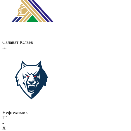
Салават Юлаев
-:-
Нефтехимик
П1
-
X