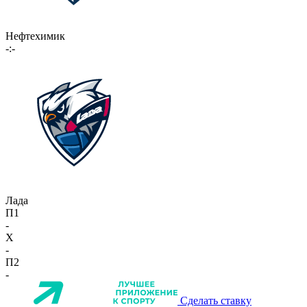
Нефтехимик
-:-
Лада
П1
-
X
-
П2
-
Сделать ставку