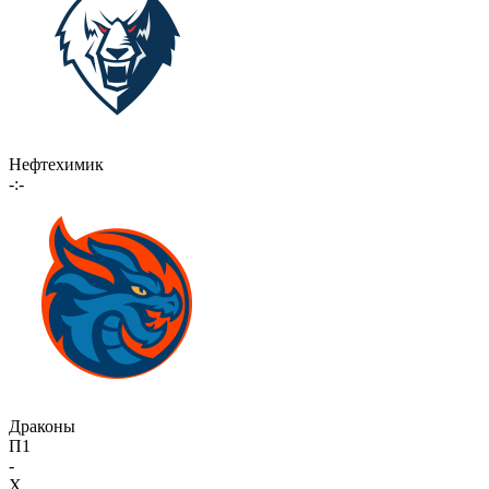
Нефтехимик
-:-
Драконы
П1
-
X