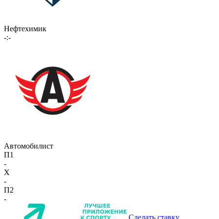
Нефтехимик
-:-
Автомобилист
П1
-
X
-
П2
-
Сделать ставку