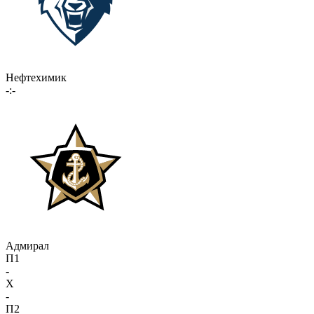
Нефтехимик
-:-
Адмирал
П1
-
X
-
П2