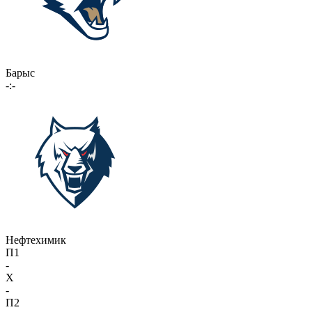
Барыс
-:-
Нефтехимик
П1
-
X
-
П2