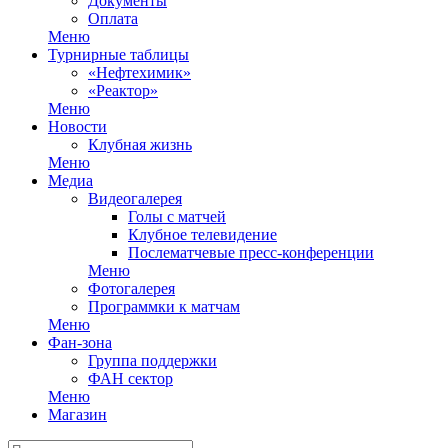
Документы
Оплата
Меню
Турнирные таблицы
«Нефтехимик»
«Реактор»
Меню
Новости
Клубная жизнь
Меню
Медиа
Видеогалерея
Голы с матчей
Клубное телевидение
Послематчевые пресс-конференции
Меню
Фотогалерея
Программки к матчам
Меню
Фан-зона
Группа поддержки
ФАН сектор
Меню
Магазин