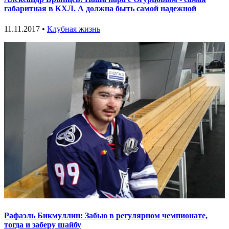
габаритная в КХЛ. А должна быть самой надежной
11.11.2017 •
Клубная жизнь
Рафаэль Бикмуллин: Забью в регулярном чемпионате,
тогда и заберу шайбу